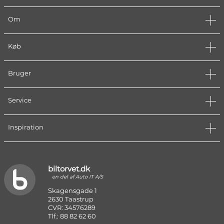
Om
Køb
Bruger
Service
Inspiration
biltorvet.dk
en del af Auto IT A/S
Skagensgade 1
2630 Taastrup
CVR: 34576289
Tlf.: 88 82 62 60