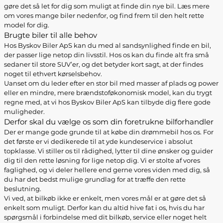
gøre det så let for dig som muligt at finde din nye bil. Læs mere
om vores mange biler nedenfor, og find frem til den helt rette
model for dig.
Brugte biler til alle behov
Hos Byskov Biler ApS kan du med al sandsynlighed finde en bil,
der passer lige netop din livsstil. Hos os kan du finde alt fra små
sedaner til store SUV’er, og det betyder kort sagt, at der findes
noget til ethvert kørselsbehov.
Uanset om du leder efter en stor bil med masser af plads og power
eller en mindre, mere brændstoføkonomisk model, kan du trygt
regne med, at vi hos Byskov Biler ApS kan tilbyde dig flere gode
muligheder.
Derfor skal du vælge os som din foretrukne bilforhandler
Der er mange gode grunde til at købe din drømmebil hos os. For
det første er vi dedikerede til at yde kundeservice i absolut
topklasse. Vi stiller os til rådighed, lytter til dine ønsker og guider
dig til den rette løsning for lige netop dig. Vi er stolte af vores
faglighed, og vi deler hellere end gerne vores viden med dig, så
du har det bedst mulige grundlag for at træffe den rette
beslutning.
Vi ved, at bilkøb ikke er enkelt, men vores mål er at gøre det så
enkelt som muligt. Derfor kan du altid hive fat i os, hvis du har
spørgsmål i forbindelse med dit bilkøb, service eller noget helt