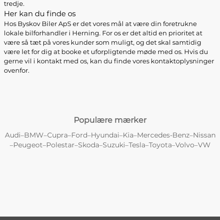
tredje.
Her kan du finde os
Hos Byskov Biler ApS er det vores mål at være din foretrukne
lokale bilforhandler i Herning. For os er det altid en prioritet at
være så tæt på vores kunder som muligt, og det skal samtidig
være let for dig at booke et uforpligtende møde med os. Hvis du
gerne vil i kontakt med os, kan du finde vores kontaktoplysninger
ovenfor.
Populære mærker
Audi
BMW
Cupra
Ford
Hyundai
Kia
Mercedes-Benz
Nissan
–
–
–
–
–
–
–
Peugeot
Polestar
Skoda
Suzuki
Tesla
Toyota
Volvo
VW
–
–
–
–
–
–
–
–