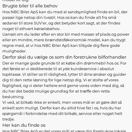
Brugte biler til alle behov
Hos NBC Biler ApS kan du med al sandsynlighed finde en bil, der
passer lige netop din livsstil. Hos os kan du finde alt fra små
sedaner til store SUV’er, og det betyder kort sagt, at der findes
noget til ethvert kørselsbehov.
Uanset om du leder efter en stor bil med masser af plads og power
eller en mindre, mere brændstoføkonomisk model, kan du trygt
regne med, at vi hos NBC Biler ApS kan tilbyde dig flere gode
muligheder.
Derfor skal du vælge os som din foretrukne bilforhandler
Der er mange gode grunde til at købe din drømmebil hos os. For
det første er vi dedikerede til at yde kundeservice i absolut
topklasse. Vi stiller os til rådighed, lytter til dine ønsker og guider
dig til den rette løsning for lige netop dig. Vi er stolte af vores
faglighed, og vi deler hellere end gerne vores viden med dig, så
du har det bedst mulige grundlag for at træffe den rette
beslutning.
Vi ved, at bilkøb ikke er enkelt, men vores mål er at gøre det så
enkelt som muligt. Derfor kan du altid hive fat i os, hvis du har
spørgsmål i forbindelse med dit bilkøb, service eller noget helt
tredje.
Her kan du finde os
Hos NBC Biler ApS er det vores mål at være din foretrukne lokale