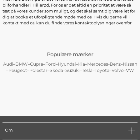
bilforhandler i Hillerød. For os er det altid en prioritet at være så
tæt på vores kunder som muligt, og det skal samtidig være let for
dig at booke et uforpligtende møde med os. Hvis du gerne vil i
kontakt med os, kan du finde vores kontaktoplysninger ovenfor.
Populære mærker
Audi
BMW
Cupra
Ford
Hyundai
Kia
Mercedes-Benz
Nissan
–
–
–
–
–
–
–
Peugeot
Polestar
Skoda
Suzuki
Tesla
Toyota
Volvo
VW
–
–
–
–
–
–
–
–
Om