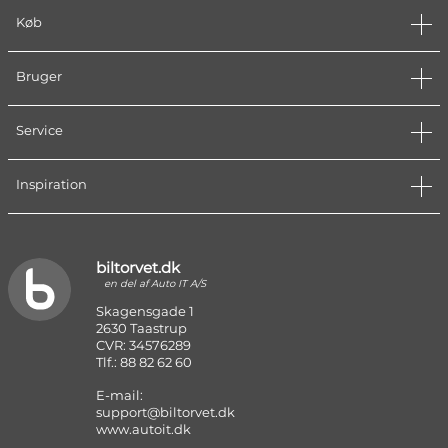
Køb
Bruger
Service
Inspiration
biltorvet.dk
en del af Auto IT A/S
Skagensgade 1
2630 Taastrup
CVR: 34576289
Tlf.: 88 82 62 60
E-mail:
support@biltorvet.dk
www.autoit.dk