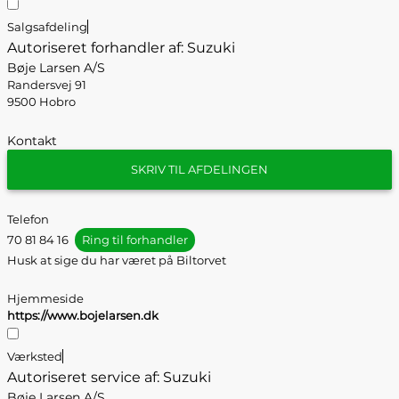
Salgsafdeling
Autoriseret forhandler af: Suzuki
Bøje Larsen A/S
Randersvej 91
9500 Hobro
Kontakt
SKRIV TIL AFDELINGEN
Telefon
70 81 84 16
Ring til forhandler
Husk at sige du har været på Biltorvet
Hjemmeside
https://www.bojelarsen.dk
Værksted
Autoriseret service af: Suzuki
Bøje Larsen A/S