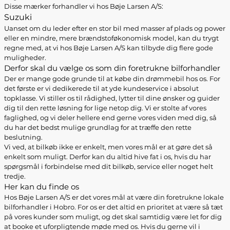
Disse mærker forhandler vi hos Bøje Larsen A/S:
Suzuki
Uanset om du leder efter en stor bil med masser af plads og power
eller en mindre, mere brændstoføkonomisk model, kan du trygt
regne med, at vi hos Bøje Larsen A/S kan tilbyde dig flere gode
muligheder.
Derfor skal du vælge os som din foretrukne bilforhandler
Der er mange gode grunde til at købe din drømmebil hos os. For
det første er vi dedikerede til at yde kundeservice i absolut
topklasse. Vi stiller os til rådighed, lytter til dine ønsker og guider
dig til den rette løsning for lige netop dig. Vi er stolte af vores
faglighed, og vi deler hellere end gerne vores viden med dig, så
du har det bedst mulige grundlag for at træffe den rette
beslutning.
Vi ved, at bilkøb ikke er enkelt, men vores mål er at gøre det så
enkelt som muligt. Derfor kan du altid hive fat i os, hvis du har
spørgsmål i forbindelse med dit bilkøb, service eller noget helt
tredje.
Her kan du finde os
Hos Bøje Larsen A/S er det vores mål at være din foretrukne lokale
bilforhandler i Hobro. For os er det altid en prioritet at være så tæt
på vores kunder som muligt, og det skal samtidig være let for dig
at booke et uforpligtende møde med os. Hvis du gerne vil i