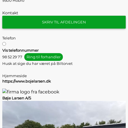
9500 Hobro
Kontakt
SKRIV TIL AFDELINGEN
Telefon
Vis telefonnummer
98 52 29 77
Ring til forhandler
Husk at sige du har været på Biltorvet
Hjemmeside
https://www.bojelarsen.dk
Bøje Larsen A/S