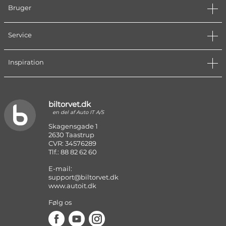
Bruger
Service
Inspiration
biltorvet.dk
en del af Auto IT A/S
Skagensgade 1
2630 Taastrup
CVR: 34576289
Tlf.: 88 82 62 60
E-mail:
support@biltorvet.dk
www.autoit.dk
Følg os