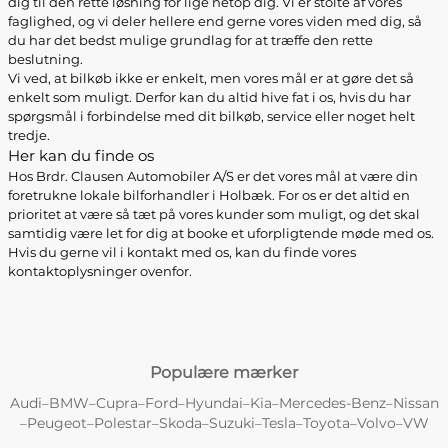
dig til den rette løsning for lige netop dig. Vi er stolte af vores
faglighed, og vi deler hellere end gerne vores viden med dig, så
du har det bedst mulige grundlag for at træffe den rette
beslutning.
Vi ved, at bilkøb ikke er enkelt, men vores mål er at gøre det så
enkelt som muligt. Derfor kan du altid hive fat i os, hvis du har
spørgsmål i forbindelse med dit bilkøb, service eller noget helt
tredje.
Her kan du finde os
Hos Brdr. Clausen Automobiler A/S er det vores mål at være din
foretrukne lokale bilforhandler i Holbæk. For os er det altid en
prioritet at være så tæt på vores kunder som muligt, og det skal
samtidig være let for dig at booke et uforpligtende møde med os.
Hvis du gerne vil i kontakt med os, kan du finde vores
kontaktoplysninger ovenfor.
Populære mærker
Audi
BMW
Cupra
Ford
Hyundai
Kia
Mercedes-Benz
Nissan
–
–
–
–
–
–
–
Peugeot
Polestar
Skoda
Suzuki
Tesla
Toyota
Volvo
VW
–
–
–
–
–
–
–
–