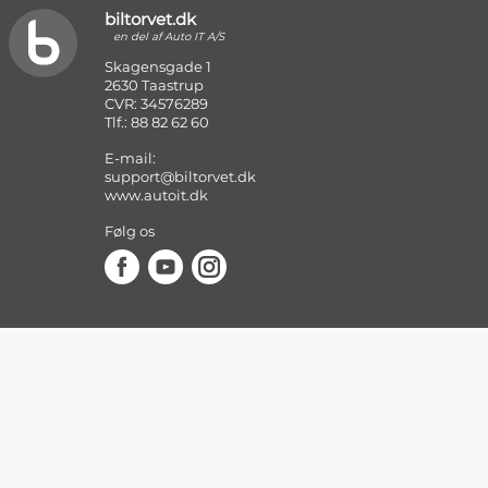
biltorvet.dk
en del af Auto IT A/S
Skagensgade 1
2630 Taastrup
CVR: 34576289
Tlf.: 88 82 62 60
E-mail:
support@biltorvet.dk
www.autoit.dk
Følg os