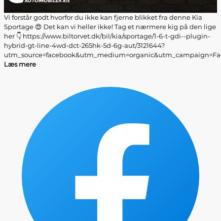
Vi forstår godt hvorfor du ikke kan fjerne blikket fra denne Kia
Sportage 😍 Det kan vi heller ikke! Tag et nærmere kig på den lige
her 👇 https://www.biltorvet.dk/bil/kia/sportage/1-6-t-gdi--plugin-
hybrid-gt-line-4wd-dct-265hk-5d-6g-aut/3121644?
utm_source=facebook&utm_medium=organic&utm_campaign=Fac
Læs mere