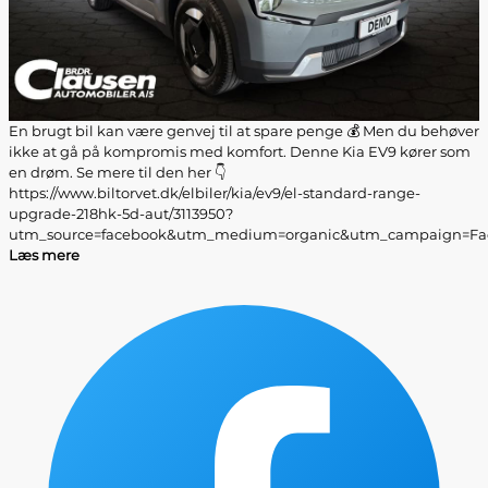
En brugt bil kan være genvej til at spare penge 💰 Men du behøver
ikke at gå på kompromis med komfort. Denne Kia EV9 kører som
en drøm. Se mere til den her 👇
https://www.biltorvet.dk/elbiler/kia/ev9/el-standard-range-
upgrade-218hk-5d-aut/3113950?
utm_source=facebook&utm_medium=organic&utm_campaign=Fac
Læs mere