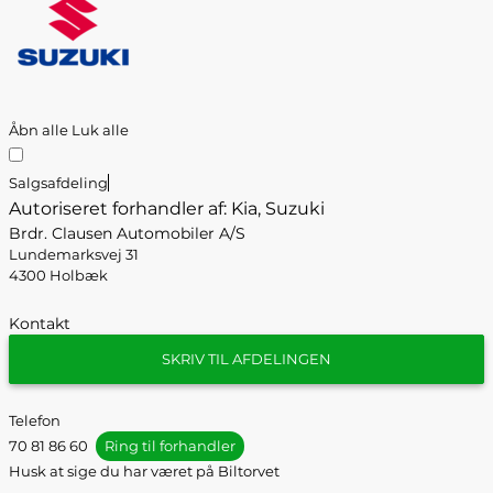
Åbn alle
Luk alle
Salgsafdeling
Autoriseret forhandler af: Kia, Suzuki
Brdr. Clausen Automobiler A/S
Lundemarksvej 31
4300 Holbæk
Kontakt
SKRIV TIL AFDELINGEN
Telefon
70 81 86 60
Ring til forhandler
Husk at sige du har været på Biltorvet