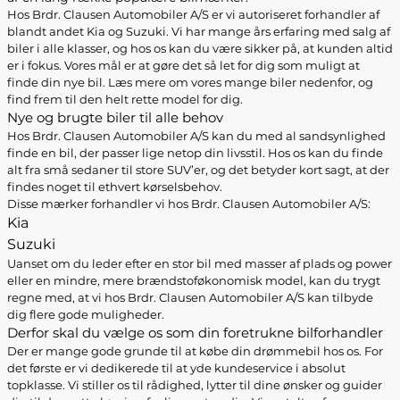
Hos Brdr. Clausen Automobiler A/S er vi autoriseret forhandler af
blandt andet Kia og Suzuki. Vi har mange års erfaring med salg af
biler i alle klasser, og hos os kan du være sikker på, at kunden altid
er i fokus. Vores mål er at gøre det så let for dig som muligt at
finde din nye bil. Læs mere om vores mange biler nedenfor, og
find frem til den helt rette model for dig.
Nye og brugte biler til alle behov
Hos Brdr. Clausen Automobiler A/S kan du med al sandsynlighed
finde en bil, der passer lige netop din livsstil. Hos os kan du finde
alt fra små sedaner til store SUV’er, og det betyder kort sagt, at der
findes noget til ethvert kørselsbehov.
Disse mærker forhandler vi hos Brdr. Clausen Automobiler A/S:
Kia
Suzuki
Uanset om du leder efter en stor bil med masser af plads og power
eller en mindre, mere brændstoføkonomisk model, kan du trygt
regne med, at vi hos Brdr. Clausen Automobiler A/S kan tilbyde
dig flere gode muligheder.
Derfor skal du vælge os som din foretrukne bilforhandler
Der er mange gode grunde til at købe din drømmebil hos os. For
det første er vi dedikerede til at yde kundeservice i absolut
topklasse. Vi stiller os til rådighed, lytter til dine ønsker og guider