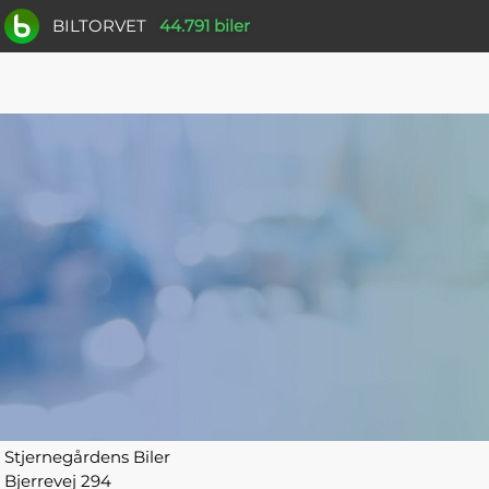
BILTORVET
44.791 biler
Stjernegårdens Biler
Bjerrevej 294