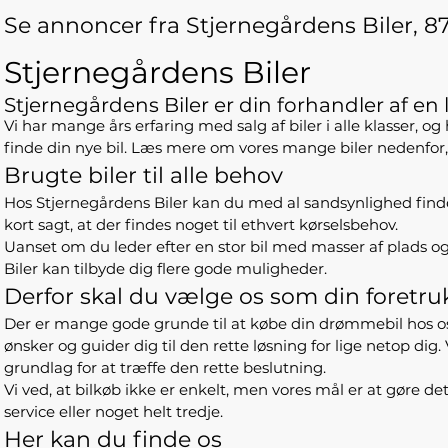
Se annoncer fra Stjernegårdens Biler, 8
Stjernegårdens Biler
Stjernegårdens Biler er din forhandler af e
Vi har mange års erfaring med salg af biler i alle klasser, og
finde din nye bil. Læs mere om vores mange biler nedenfor, o
Brugte biler til alle behov
Hos Stjernegårdens Biler kan du med al sandsynlighed finde en
kort sagt, at der findes noget til ethvert kørselsbehov.
Uanset om du leder efter en stor bil med masser af plads 
Biler kan tilbyde dig flere gode muligheder.
Derfor skal du vælge os som din foretru
Der er mange gode grunde til at købe din drømmebil hos os. For
ønsker og guider dig til den rette løsning for lige netop dig.
grundlag for at træffe den rette beslutning.
Vi ved, at bilkøb ikke er enkelt, men vores mål er at gøre det
service eller noget helt tredje.
Her kan du finde os