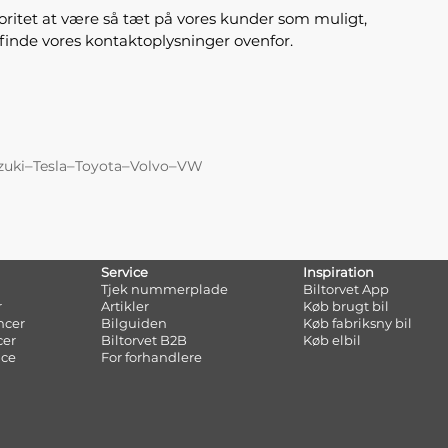
rioritet at være så tæt på vores kunder som muligt,
 finde vores kontaktoplysninger ovenfor.
–
–
–
–
zuki
Tesla
Toyota
Volvo
VW
Service
Inspiration
Tjek nummerplade
Biltorvet App
r
Artikler
Køb brugt bil
ncer
Bilguiden
Køb fabriksny bil
cer
Biltorvet B2B
Køb elbil
nce
For forhandlere