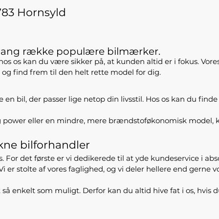
783 Hornsyld
n lang række populære bilmærker.
 hos os kan du være sikker på, at kunden altid er i fokus. Vore
g find frem til den helt rette model for dig.
 bil, der passer lige netop din livsstil. Hos os kan du finde 
og power eller en mindre, mere brændstoføkonomisk model, k
kne bilforhandler
 det første er vi dedikerede til at yde kundeservice i absolut 
 Vi er stolte af vores faglighed, og vi deler hellere end gern
 så enkelt som muligt. Derfor kan du altid hive fat i os, hvis