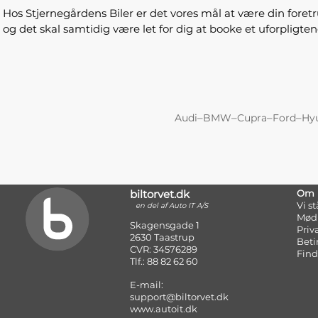
Hos Stjernegårdens Biler er det vores mål at være din foretru
og det skal samtidig være let for dig at booke et uforpligt
–
–
–
–
Audi
BMW
Cupra
Ford
Hy
biltorvet.dk
Om
Vi s
en del af Auto IT A/S
Mød
Skagensgade 1
Priv
2630 Taastrup
Beti
CVR: 34576289
Find
Tlf.: 88 82 62 60
E-mail:
support@biltorvet.dk
www.autoit.dk