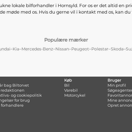
kne lokale bilforhandler i Hornsyld. For os er det altid en p
ende møde med os. Hvis du gerne vil i kontakt med os, kan du
Populære mærker
–
–
–
–
–
–
–
undai
Kia
Mercedes-Benz
Nissan
Peugeot
Polestar
Skoda
Su
Køb
Bruger
tår bag Biltorvet
Bil
Min profil
 redaktionen
Varebil
Søgeagente
atlivs- og cookiepolitik
Motorcykel
Favoritanno
ngelser for brug
Mine annon
 forhandlere
Opret anno