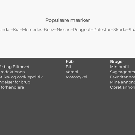
Populære mærker
–
–
–
–
–
–
–
undai
Kia
Mercedes-Benz
Nissan
Peugeot
Polestar
Skoda
Su
Køb
Bruger
tår bag Biltorvet
Bil
Min profil
 redaktionen
Varebil
Søgeagente
atlivs- og cookiepolitik
Motorcykel
Favoritanno
ngelser for brug
Mine annon
 forhandlere
Opret anno