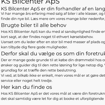
KS Bilcenter ApS
KS Bilcenter ApS er din forhandler af en la
Vi har mange års erfaring med salg af biler i alle klasser, og
finde din nye bil. Læs mere om vores mange biler nedenfor, o
Brugte biler til alle behov
Hos KS Bilcenter ApS kan du med al sandsynlighed finde en bil
kort sagt, at der findes noget til ethvert kørselsbehov.
Uanset om du leder efter en stor bil med masser af plads 
kan tilbyde dig flere gode muligheder.
Derfor skal du vælge os som din foretru
Der er mange gode grunde til at købe din drømmebil hos os. For
ønsker og guider dig til den rette løsning for lige netop dig.
grundlag for at træffe den rette beslutning.
Vi ved, at bilkøb ikke er enkelt, men vores mål er at gøre det
service eller noget helt tredje.
Her kan du finde os
Hos KS Bilcenter ApS er det vores mål at være din foretrukne
det skal samtidig være let for dig at booke et uforpligtend