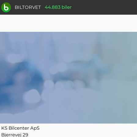
BILTORVET
44.883 biler
KS Bilcenter ApS
Bjerrevej 29