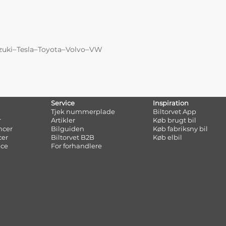
–
–
–
–
zuki
Tesla
Toyota
Volvo
VW
Service
Inspiration
Tjek nummerplade
Biltorvet App
r
Artikler
Køb brugt bil
ncer
Bilguiden
Køb fabriksny bil
cer
Biltorvet B2B
Køb elbil
nce
For forhandlere