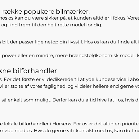
ng række populære bilmærker.
 hos os kan du være sikker på, at kunden altid er i fokus. Vore
g find frem til den helt rette model for dig.
, der passer lige netop din livsstil. Hos os kan du finde alt 
og power eller en mindre, mere brændstoføkonomisk model, ka
kne bilforhandler
 det første er vi dedikerede til at yde kundeservice i absolut 
 Vi er stolte af vores faglighed, og vi deler hellere end gern
 så enkelt som muligt. Derfor kan du altid hive fat i os, hvis
 lokale bilforhandler i Horsens. For os er det altid en priori
e møde med os. Hvis du gerne vil i kontakt med os, kan du fi