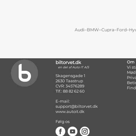
–
–
–
–
Audi
BMW
Cupra
Ford
Hy
biltorvet.dk
Om
Vi s
en del af Auto IT A/S
Mød
Skagensgade 1
Priv
2630 Taastrup
Beti
CVR: 34576289
Find
Tlf.: 88 82 62 60
E-mail:
support@biltorvet.dk
www.autoit.dk
Følg os