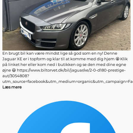
En brugt bil kan være mindst lige så god som en ny! Denne
Jaguar XE er i topform og klar til at komme med dig hjem 🤩 Klik
på linket her eller kom ned i butikken og se den med dine egne
øjne 😃 https://www.biltorvet.dk/bil/jaguar/xe/2-0-d180-prestige-
aut/3054808?
utm_source=facebook&utm_medium=organic&utm_campaign=Fac
Læs mere