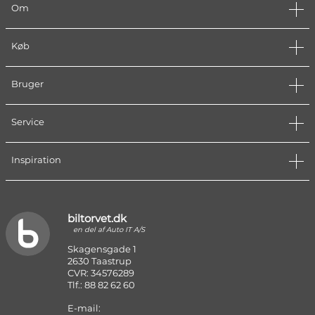
Om
Køb
Bruger
Service
Inspiration
biltorvet.dk
en del af Auto IT A/S
Skagensgade 1
2630 Taastrup
CVR: 34576289
Tlf.: 88 82 62 60
E-mail: