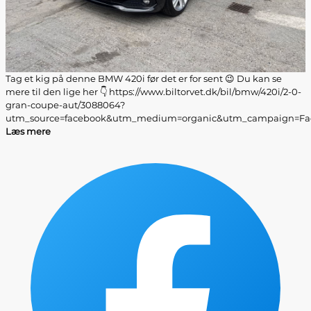
Tag et kig på denne BMW 420i før det er for sent 😉 Du kan se
mere til den lige her 👇 https://www.biltorvet.dk/bil/bmw/420i/2-0-
gran-coupe-aut/3088064?
utm_source=facebook&utm_medium=organic&utm_campaign=Fac
Læs mere