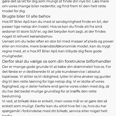
gøre det så let for dig som muligt at finde din nye bil. Læs mere
om vores mange biler nedenfor, og find frem til den helt rette
model for dig.
Brugte biler til alle behov
Hos RT Biler ApS kan du med al sandsynlighed finde en bil, der
passer lige netop din livsstil. Hos os kan du finde alt fra små
sedaner til store SUV’er, og det betyder kort sagt, at der findes
noget til ethvert kørselsbehov.
Uanset om du leder efter en stor bil med masser af plads og power
eller en mindre, mere brændstoføkonomisk model, kan du trygt
regne med, at vi hos RT Biler ApS kan tilbyde dig flere gode
muligheder.
Derfor skal du vælge os som din foretrukne bilforhandler
Der er mange gode grunde til at købe din drømmebil hos os. For
det første er vi dedikerede til at yde kundeservice i absolut
topklasse. Vi stiller os til rådighed, lytter til dine ønsker og guider
dig til den rette løsning for lige netop dig. Vi er stolte af vores
faglighed, og vi deler hellere end gerne vores viden med dig, så
du har det bedst mulige grundlag for at træffe den rette
beslutning.
Vi ved, at bilkøb ikke er enkelt, men vores mål er at gøre det så
enkelt som muligt. Derfor kan du altid hive fat i os, hvis du har
spørgsmål i forbindelse med dit bilkøb, service eller noget helt
tredje.