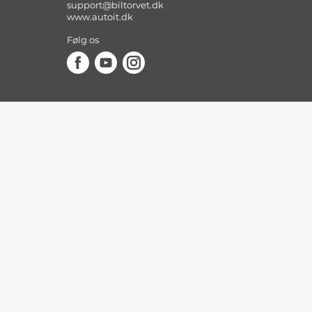
support@biltorvet.dk
www.autoit.dk
Følg os