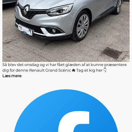
Så blev det onsdag og vi har fået glæden af at kunne præsentere
dig for denne Renault Grand Scénic 🚘 Tag et kig her 👇
Læs mere