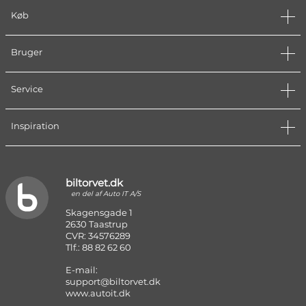
Køb
Bruger
Service
Inspiration
biltorvet.dk
en del af Auto IT A/S
Skagensgade 1
2630 Taastrup
CVR: 34576289
Tlf.: 88 82 62 60
E-mail:
support@biltorvet.dk
www.autoit.dk