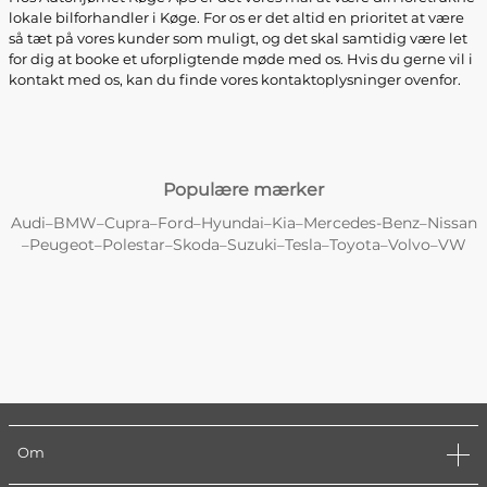
lokale bilforhandler i Køge. For os er det altid en prioritet at være
så tæt på vores kunder som muligt, og det skal samtidig være let
for dig at booke et uforpligtende møde med os. Hvis du gerne vil i
kontakt med os, kan du finde vores kontaktoplysninger ovenfor.
Populære mærker
Audi
BMW
Cupra
Ford
Hyundai
Kia
Mercedes-Benz
Nissan
–
–
–
–
–
–
–
Peugeot
Polestar
Skoda
Suzuki
Tesla
Toyota
Volvo
VW
–
–
–
–
–
–
–
–
Om