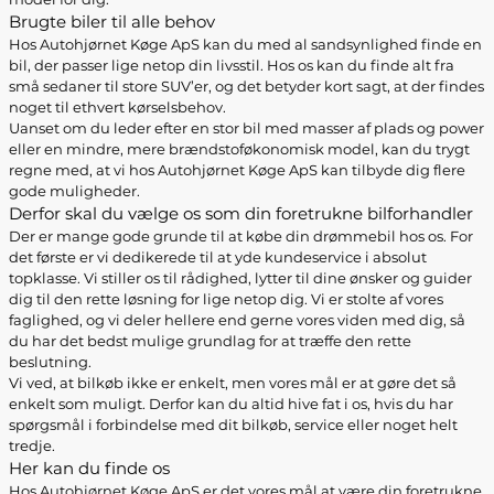
Brugte biler til alle behov
Hos Autohjørnet Køge ApS kan du med al sandsynlighed finde en
bil, der passer lige netop din livsstil. Hos os kan du finde alt fra
små sedaner til store SUV’er, og det betyder kort sagt, at der findes
noget til ethvert kørselsbehov.
Uanset om du leder efter en stor bil med masser af plads og power
eller en mindre, mere brændstoføkonomisk model, kan du trygt
regne med, at vi hos Autohjørnet Køge ApS kan tilbyde dig flere
gode muligheder.
Derfor skal du vælge os som din foretrukne bilforhandler
Der er mange gode grunde til at købe din drømmebil hos os. For
det første er vi dedikerede til at yde kundeservice i absolut
topklasse. Vi stiller os til rådighed, lytter til dine ønsker og guider
dig til den rette løsning for lige netop dig. Vi er stolte af vores
faglighed, og vi deler hellere end gerne vores viden med dig, så
du har det bedst mulige grundlag for at træffe den rette
beslutning.
Vi ved, at bilkøb ikke er enkelt, men vores mål er at gøre det så
enkelt som muligt. Derfor kan du altid hive fat i os, hvis du har
spørgsmål i forbindelse med dit bilkøb, service eller noget helt
tredje.
Her kan du finde os
Hos Autohjørnet Køge ApS er det vores mål at være din foretrukne