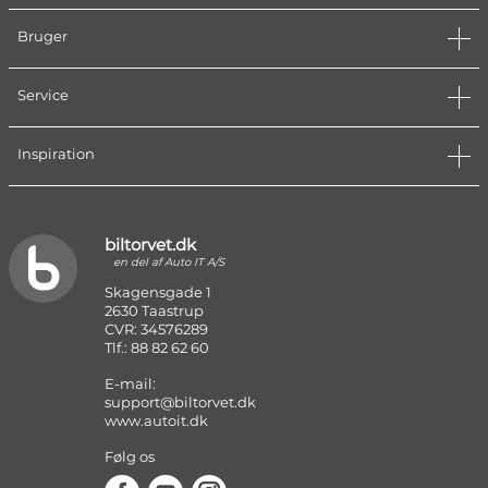
Bruger
Service
Inspiration
biltorvet.dk
en del af Auto IT A/S
Skagensgade 1
2630 Taastrup
CVR: 34576289
Tlf.: 88 82 62 60
E-mail:
support@biltorvet.dk
www.autoit.dk
Følg os