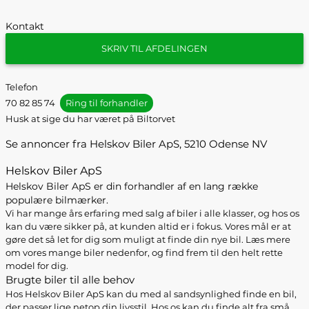
Kontakt
SKRIV TIL AFDELINGEN
Telefon
70 82 85 74
Ring til forhandler
Husk at sige du har været på Biltorvet
Se annoncer fra Helskov Biler ApS, 5210 Odense NV
Helskov Biler ApS
Helskov Biler ApS er din forhandler af en lang række
populære bilmærker.
Vi har mange års erfaring med salg af biler i alle klasser, og hos os
kan du være sikker på, at kunden altid er i fokus. Vores mål er at
gøre det så let for dig som muligt at finde din nye bil. Læs mere
om vores mange biler nedenfor, og find frem til den helt rette
model for dig.
Brugte biler til alle behov
Hos Helskov Biler ApS kan du med al sandsynlighed finde en bil,
der passer lige netop din livsstil. Hos os kan du finde alt fra små