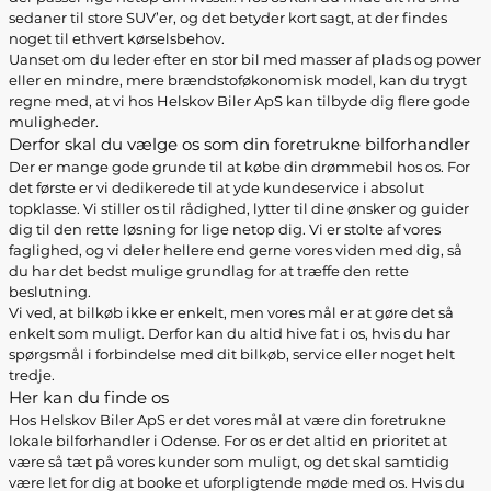
sedaner til store SUV’er, og det betyder kort sagt, at der findes
noget til ethvert kørselsbehov.
Uanset om du leder efter en stor bil med masser af plads og power
eller en mindre, mere brændstoføkonomisk model, kan du trygt
regne med, at vi hos Helskov Biler ApS kan tilbyde dig flere gode
muligheder.
Derfor skal du vælge os som din foretrukne bilforhandler
Der er mange gode grunde til at købe din drømmebil hos os. For
det første er vi dedikerede til at yde kundeservice i absolut
topklasse. Vi stiller os til rådighed, lytter til dine ønsker og guider
dig til den rette løsning for lige netop dig. Vi er stolte af vores
faglighed, og vi deler hellere end gerne vores viden med dig, så
du har det bedst mulige grundlag for at træffe den rette
beslutning.
Vi ved, at bilkøb ikke er enkelt, men vores mål er at gøre det så
enkelt som muligt. Derfor kan du altid hive fat i os, hvis du har
spørgsmål i forbindelse med dit bilkøb, service eller noget helt
tredje.
Her kan du finde os
Hos Helskov Biler ApS er det vores mål at være din foretrukne
lokale bilforhandler i Odense. For os er det altid en prioritet at
være så tæt på vores kunder som muligt, og det skal samtidig
være let for dig at booke et uforpligtende møde med os. Hvis du