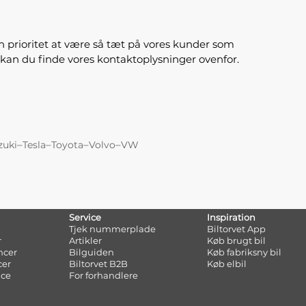
n prioritet at være så tæt på vores kunder som
, kan du finde vores kontaktoplysninger ovenfor.
–
–
–
–
zuki
Tesla
Toyota
Volvo
VW
Service
Inspiration
Tjek nummerplade
Biltorvet App
r
Artikler
Køb brugt bil
ncer
Bilguiden
Køb fabriksny bil
cer
Biltorvet B2B
Køb elbil
nce
For forhandlere