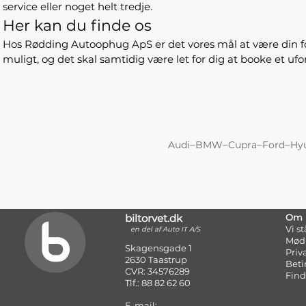
service eller noget helt tredje.
Her kan du finde os
Hos Rødding Autoophug ApS er det vores mål at være din fore
muligt, og det skal samtidig være let for dig at booke et u
–
–
–
–
Audi
BMW
Cupra
Ford
Hy
biltorvet.dk
Om
Vi s
en del af Auto IT A/S
Mød
Skagensgade 1
Priv
2630 Taastrup
Beti
CVR: 34576289
Find
Tlf.: 88 82 62 60
E-mail: