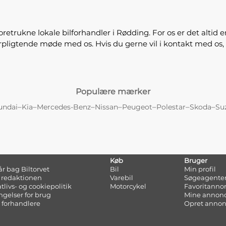
trukne lokale bilforhandler i Rødding. For os er det altid e
forpligtende møde med os. Hvis du gerne vil i kontakt med os
Populære mærker
–
–
–
–
–
–
–
undai
Kia
Mercedes-Benz
Nissan
Peugeot
Polestar
Skoda
Su
Køb
Bruger
tår bag Biltorvet
Bil
Min profil
 redaktionen
Varebil
Søgeagente
atlivs- og cookiepolitik
Motorcykel
Favoritanno
ngelser for brug
Mine annon
 forhandlere
Opret anno