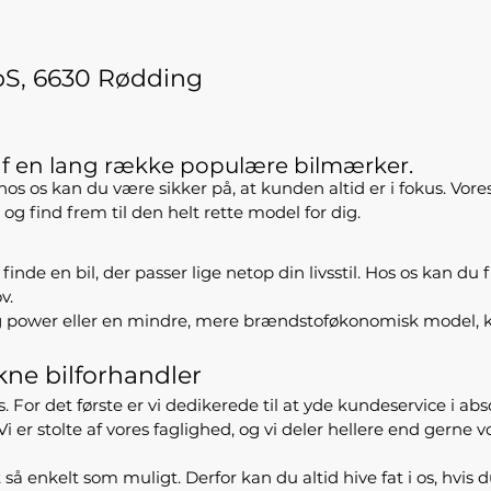
S, 6630 Rødding
f en lang række populære bilmærker.
 hos os kan du være sikker på, at kunden altid er i fokus. Vore
g find frem til den helt rette model for dig.
en bil, der passer lige netop din livsstil. Hos os kan du fi
v.
og power eller en mindre, mere brændstoføkonomisk model, k
kne bilforhandler
 det første er vi dedikerede til at yde kundeservice i absolut 
 Vi er stolte af vores faglighed, og vi deler hellere end gern
 så enkelt som muligt. Derfor kan du altid hive fat i os, hvis