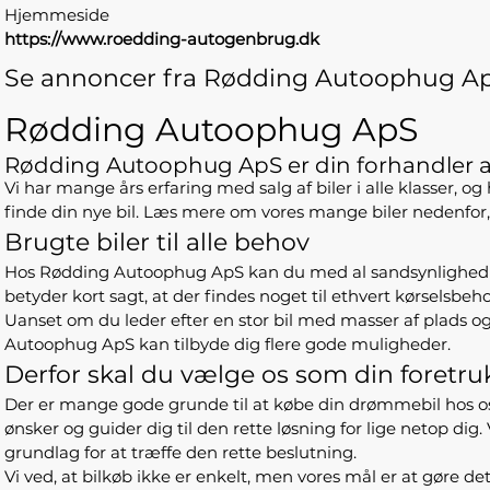
Hjemmeside
https://www.roedding-autogenbrug.dk
Se annoncer fra Rødding Autoophug Ap
Rødding Autoophug ApS
Rødding Autoophug ApS er din forhandler a
Vi har mange års erfaring med salg af biler i alle klasser, og
finde din nye bil. Læs mere om vores mange biler nedenfor, o
Brugte biler til alle behov
Hos Rødding Autoophug ApS kan du med al sandsynlighed finde 
betyder kort sagt, at der findes noget til ethvert kørselsbeho
Uanset om du leder efter en stor bil med masser af plads 
Autoophug ApS kan tilbyde dig flere gode muligheder.
Derfor skal du vælge os som din foretru
Der er mange gode grunde til at købe din drømmebil hos os. For
ønsker og guider dig til den rette løsning for lige netop dig.
grundlag for at træffe den rette beslutning.
Vi ved, at bilkøb ikke er enkelt, men vores mål er at gøre det