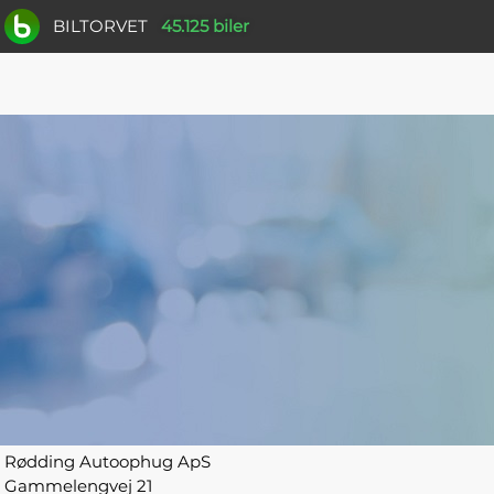
BILTORVET
45.125 biler
Rødding Autoophug ApS
Gammelengvej 21