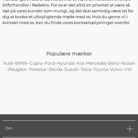
bilforhandler i Rødekro. For os er det altid en prioritet at være så
tæt på vores kunder som muligt, og det skal samtidig være let for
dig at booke et uforpligtende møde med os. Hvis du gerne vil i
kontakt med os, kan du finde vores kontaktoplysninger ovenfor.
Populære mærker
Audi
BMW
Cupra
Ford
Hyundai
Kia
Mercedes-Benz
Nissan
–
–
–
–
–
–
–
Peugeot
Polestar
Skoda
Suzuki
Tesla
Toyota
Volvo
VW
–
–
–
–
–
–
–
–
Om