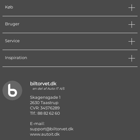
Køb
Bruger
Service
Inspiration
biltorvet.dk
en del af Auto IT A/S
Skagensgade 1
2630 Taastrup
CVR: 34576289
Tlf.: 88 82 62 60
E-mail:
support@biltorvet.dk
www.autoit.dk