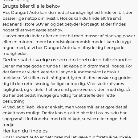
Brugte biler til alle behov
Hos Dungart Auto kan du med al sandsynlighed finde en bil, der
passer lige netop din livsstil. Hos os kan du finde alt fra små
sedaner til store SUV’er, og det betyder kort sagt, at der findes
noget til ethvert kørselsbehov.
Uanset om du leder efter en stor bil med masser af plads og power
eller en mindre, mere brændstoføkonomisk model, kan du trygt
regne med, at vi hos Dungart Auto kan tilbyde dig flere gode
muligheder.
Derfor skal du vælge os som din foretrukne bilforhandler
Der er mange gode grunde til at købe din drømmebil hos os. For
det første er vi dedikerede til at yde kundeservice i absolut
topklasse. Vi stiller os til rådighed, lytter til dine ønsker og guider
dig til den rette løsning for lige netop dig. Vi er stolte af vores
faglighed, og vi deler hellere end gerne vores viden med dig, så
du har det bedst mulige grundlag for at træffe den rette
beslutning.
Vi ved, at bilkøb ikke er enkelt, men vores mål er at gøre det så
enkelt som muligt. Derfor kan du altid hive fat i os, hvis du har
spørgsmål i forbindelse med dit bilkøb, service eller noget helt
tredje.
Her kan du finde os
Hos Dungart Auto er det vores mål at være din foretrukne lokale