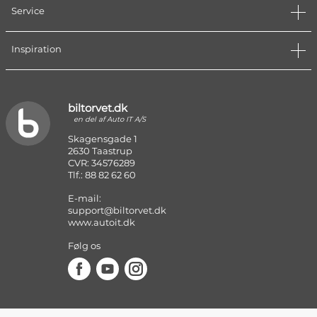
Service
Inspiration
biltorvet.dk
en del af Auto IT A/S
Skagensgade 1
2630 Taastrup
CVR: 34576289
Tlf.: 88 82 62 60
E-mail:
support@biltorvet.dk
www.autoit.dk
Følg os