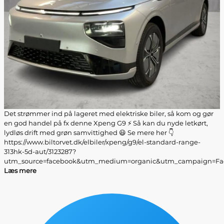
Det strømmer ind på lageret med elektriske biler, så kom og gør
en god handel på fx denne Xpeng G9 ⚡ Så kan du nyde letkørt,
lydløs drift med grøn samvittighed 😃 Se mere her 👇
https://www.biltorvet.dk/elbiler/xpeng/g9/el-standard-range-
313hk-5d-aut/3123287?
utm_source=facebook&utm_medium=organic&utm_campaign=Fa
Læs mere