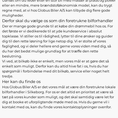
Uanset om du leder efter en stor bil med masser af plads og power
eller en mindre, mere brændstoføkonomisk model, kan du trygt
regne med, at vi hos Globus Biler A/S kan tilbyde dig flere gode
muligheder.
Derfor skal du vælge os som din foretrukne bilforhandler
Der er mange gode grunde til at købe din drømmebil hos os. For
det første er vi dedikerede til at yde kundeservice i absolut
topklasse. Vi stiller os til rådighed, lytter til dine ønsker og guider
dig til den rette løsning for lige netop dig. Vi er stolte af vores
faglighed, og vi deler hellere end gerne vores viden med dig, så
du har det bedst mulige grundlag for at træffe den rette
beslutning.
Vi ved, at bilkøb ikke er enkelt, men vores mål er at gøre det så
enkelt som muligt. Derfor kan du altid hive fat i os, hvis du har
spørgsmål i forbindelse med dit bilkøb, service eller noget helt
tredje.
Her kan du finde os
Hos Globus Biler A/S er det vores mål at være din foretrukne lokale
bilforhandler i Silkeborg. For os er det altid en prioritet at være så
tæt på vores kunder som muligt, og det skal samtidig være let for
dig at booke et uforpligtende møde med os. Hvis du gerne vil i
kontakt med os, kan du finde vores kontaktoplysninger ovenfor.