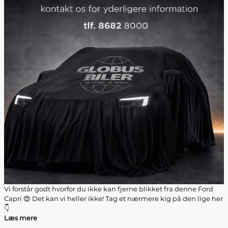
Vi forstår godt hvorfor du ikke kan fjerne blikket fra denne Ford
Capri 😍 Det kan vi heller ikke! Tag et nærmere kig på den lige her
👇
Læs mere