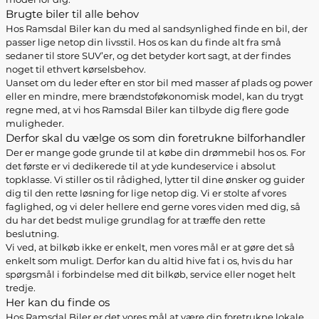
Brugte biler til alle behov
Hos Ramsdal Biler kan du med al sandsynlighed finde en bil, der
passer lige netop din livsstil. Hos os kan du finde alt fra små
sedaner til store SUV’er, og det betyder kort sagt, at der findes
noget til ethvert kørselsbehov.
Uanset om du leder efter en stor bil med masser af plads og power
eller en mindre, mere brændstoføkonomisk model, kan du trygt
regne med, at vi hos Ramsdal Biler kan tilbyde dig flere gode
muligheder.
Derfor skal du vælge os som din foretrukne bilforhandler
Der er mange gode grunde til at købe din drømmebil hos os. For
det første er vi dedikerede til at yde kundeservice i absolut
topklasse. Vi stiller os til rådighed, lytter til dine ønsker og guider
dig til den rette løsning for lige netop dig. Vi er stolte af vores
faglighed, og vi deler hellere end gerne vores viden med dig, så
du har det bedst mulige grundlag for at træffe den rette
beslutning.
Vi ved, at bilkøb ikke er enkelt, men vores mål er at gøre det så
enkelt som muligt. Derfor kan du altid hive fat i os, hvis du har
spørgsmål i forbindelse med dit bilkøb, service eller noget helt
tredje.
Her kan du finde os
Hos Ramsdal Biler er det vores mål at være din foretrukne lokale