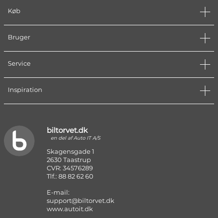
Køb
Bruger
Service
Inspiration
biltorvet.dk
en del af Auto IT A/S
Skagensgade 1
2630 Taastrup
CVR: 34576289
Tlf.: 88 82 62 60
E-mail:
support@biltorvet.dk
www.autoit.dk