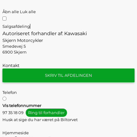
Åbn alle
Luk alle
Salgsafdeling
Autoriseret forhandler af: Kawasaki
Skjern Motorcykler
Smedevej 5
6900 Skjern
Kontakt
SKRIV TIL AFDELINGEN
Telefon
Vis telefonnummer
97 35 18 09
Ring til forhandler
Husk at sige du har været på Biltorvet
Hjemmeside