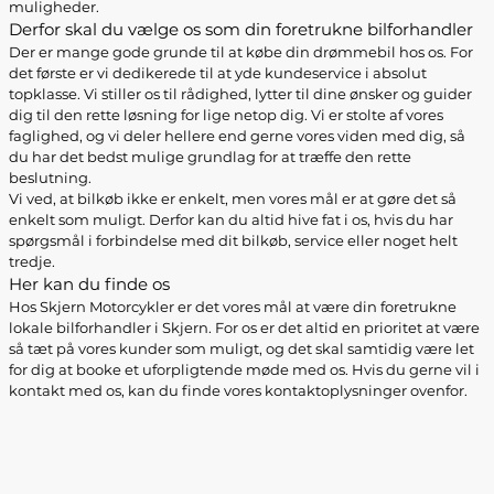
muligheder.
Derfor skal du vælge os som din foretrukne bilforhandler
Der er mange gode grunde til at købe din drømmebil hos os. For
det første er vi dedikerede til at yde kundeservice i absolut
topklasse. Vi stiller os til rådighed, lytter til dine ønsker og guider
dig til den rette løsning for lige netop dig. Vi er stolte af vores
faglighed, og vi deler hellere end gerne vores viden med dig, så
du har det bedst mulige grundlag for at træffe den rette
beslutning.
Vi ved, at bilkøb ikke er enkelt, men vores mål er at gøre det så
enkelt som muligt. Derfor kan du altid hive fat i os, hvis du har
spørgsmål i forbindelse med dit bilkøb, service eller noget helt
tredje.
Her kan du finde os
Hos Skjern Motorcykler er det vores mål at være din foretrukne
lokale bilforhandler i Skjern. For os er det altid en prioritet at være
så tæt på vores kunder som muligt, og det skal samtidig være let
for dig at booke et uforpligtende møde med os. Hvis du gerne vil i
kontakt med os, kan du finde vores kontaktoplysninger ovenfor.