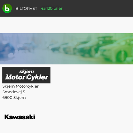
BILTORVET
45.120 biler
Skjern Motorcykler
Smedevej 5
6900 Skjern