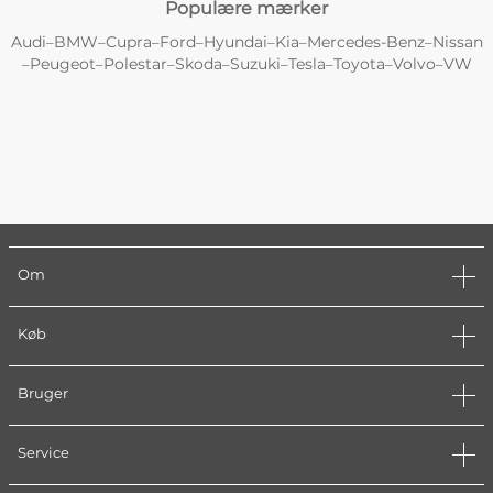
Populære mærker
Audi
BMW
Cupra
Ford
Hyundai
Kia
Mercedes-Benz
Nissan
–
–
–
–
–
–
–
Peugeot
Polestar
Skoda
Suzuki
Tesla
Toyota
Volvo
VW
–
–
–
–
–
–
–
–
Om
Køb
Bruger
Service