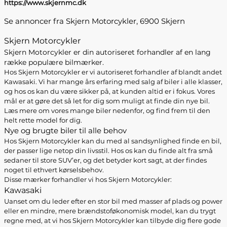
https://www.skjernmc.dk
Se annoncer fra Skjern Motorcykler, 6900 Skjern
Skjern Motorcykler
Skjern Motorcykler er din autoriseret forhandler af en lang
række populære bilmærker.
Hos Skjern Motorcykler er vi autoriseret forhandler af blandt andet
Kawasaki. Vi har mange års erfaring med salg af biler i alle klasser,
og hos os kan du være sikker på, at kunden altid er i fokus. Vores
mål er at gøre det så let for dig som muligt at finde din nye bil.
Læs mere om vores mange biler nedenfor, og find frem til den
helt rette model for dig.
Nye og brugte biler til alle behov
Hos Skjern Motorcykler kan du med al sandsynlighed finde en bil,
der passer lige netop din livsstil. Hos os kan du finde alt fra små
sedaner til store SUV’er, og det betyder kort sagt, at der findes
noget til ethvert kørselsbehov.
Disse mærker forhandler vi hos Skjern Motorcykler:
Kawasaki
Uanset om du leder efter en stor bil med masser af plads og power
eller en mindre, mere brændstoføkonomisk model, kan du trygt
regne med, at vi hos Skjern Motorcykler kan tilbyde dig flere gode