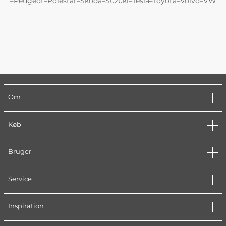
Peugeot
Polestar
Skoda
Suzuki
Tesla
Toyota
Volvo
VW
–
–
–
–
–
–
–
–
Om
Køb
Bruger
Service
Inspiration