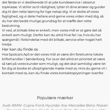
det første er vi dedikerede til at yde kundeservice i absolut
topklasse. Vi stiller os til rådighed, lytter til dine ønsker og guider
dig til den rette løsning for lige netop dig. Vi er stolte af vores
faglighed, og vi deler hellere end gerne vores viden med dig, så
du har det bedst mulige grundlag for at træffe den rette
beslutning.
Vi ved, at bilkøb ikke er enkelt, men vores mål er at gøre det så
enkelt som muligt. Derfor kan du altid hive fat i os, hvis du har
spørgsmål i forbindelse med dit bilkøb, service eller noget helt
tredje.
Her kan du finde os
Hos Spotcars ApS er det vores mål at være din foretrukne lokale
bilforhandler i Sønderborg. For os er det altid en prioritet at være
så tæt på vores kunder som muligt, og det skal samtidig være let
for dig at booke et uforpligtende møde med os. Hvis du gerne vil i
kontakt med os, kan du finde vores kontaktoplysninger ovenfor.
Populære mærker
Audi
BMW
Cupra
Ford
Hyundai
Kia
Mercedes-Benz
Nissan
–
–
–
–
–
–
–