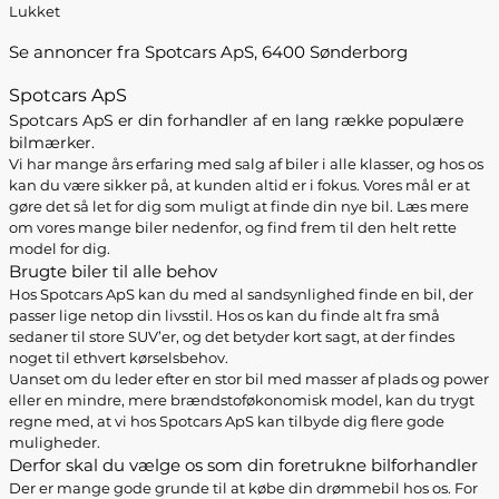
Lukket
Se annoncer fra Spotcars ApS, 6400 Sønderborg
Spotcars ApS
Spotcars ApS er din forhandler af en lang række populære
bilmærker.
Vi har mange års erfaring med salg af biler i alle klasser, og hos os
kan du være sikker på, at kunden altid er i fokus. Vores mål er at
gøre det så let for dig som muligt at finde din nye bil. Læs mere
om vores mange biler nedenfor, og find frem til den helt rette
model for dig.
Brugte biler til alle behov
Hos Spotcars ApS kan du med al sandsynlighed finde en bil, der
passer lige netop din livsstil. Hos os kan du finde alt fra små
sedaner til store SUV’er, og det betyder kort sagt, at der findes
noget til ethvert kørselsbehov.
Uanset om du leder efter en stor bil med masser af plads og power
eller en mindre, mere brændstoføkonomisk model, kan du trygt
regne med, at vi hos Spotcars ApS kan tilbyde dig flere gode
muligheder.
Derfor skal du vælge os som din foretrukne bilforhandler
Der er mange gode grunde til at købe din drømmebil hos os. For