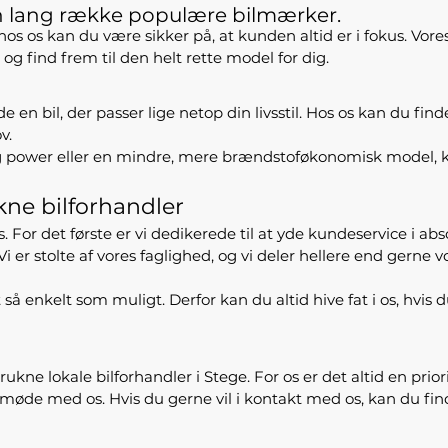
en lang række populære bilmærker.
 hos os kan du være sikker på, at kunden altid er i fokus. Vore
g find frem til den helt rette model for dig.
 bil, der passer lige netop din livsstil. Hos os kan du finde
v.
og power eller en mindre, mere brændstoføkonomisk model, k
kne bilforhandler
 det første er vi dedikerede til at yde kundeservice i absolut 
 Vi er stolte af vores faglighed, og vi deler hellere end gern
 så enkelt som muligt. Derfor kan du altid hive fat i os, hvis
ukne lokale bilforhandler i Stege. For os er det altid en pri
e møde med os. Hvis du gerne vil i kontakt med os, kan du fi