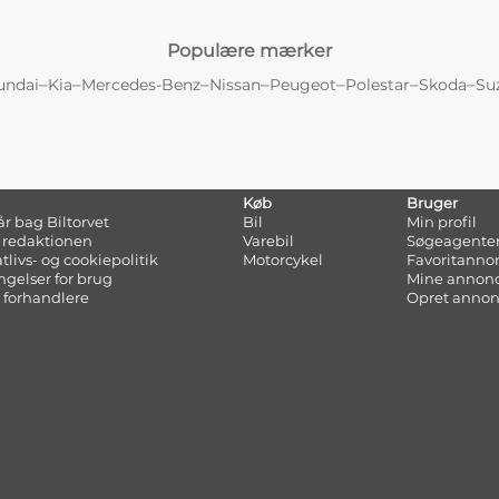
Populære mærker
–
–
–
–
–
–
–
undai
Kia
Mercedes-Benz
Nissan
Peugeot
Polestar
Skoda
Su
Køb
Bruger
tår bag Biltorvet
Bil
Min profil
 redaktionen
Varebil
Søgeagente
atlivs- og cookiepolitik
Motorcykel
Favoritanno
ngelser for brug
Mine annon
 forhandlere
Opret anno