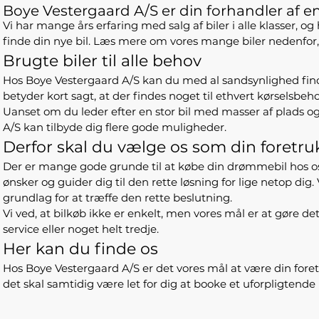
Boye Vestergaard A/S er din forhandler af 
Vi har mange års erfaring med salg af biler i alle klasser, og
finde din nye bil. Læs mere om vores mange biler nedenfor, o
Brugte biler til alle behov
Hos Boye Vestergaard A/S kan du med al sandsynlighed finde en
betyder kort sagt, at der findes noget til ethvert kørselsbeho
Uanset om du leder efter en stor bil med masser af plads 
A/S kan tilbyde dig flere gode muligheder.
Derfor skal du vælge os som din foretru
Der er mange gode grunde til at købe din drømmebil hos os. For
ønsker og guider dig til den rette løsning for lige netop dig.
grundlag for at træffe den rette beslutning.
Vi ved, at bilkøb ikke er enkelt, men vores mål er at gøre det
service eller noget helt tredje.
Her kan du finde os
Hos Boye Vestergaard A/S er det vores mål at være din foretr
det skal samtidig være let for dig at booke et uforpligtend