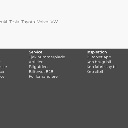
–
–
–
–
zuki
Tesla
Toyota
Volvo
VW
Service
Inspiration
Tjek nummerplade
Biltorvet App
r
Artikler
Køb brugt bil
ncer
Bilguiden
Køb fabriksny bil
cer
Biltorvet B2B
Køb elbil
nce
For forhandlere