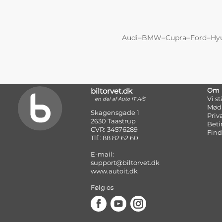
–
–
–
–
Audi
BMW
Cupra
Ford
Hy
biltorvet.dk
Om
Vi s
en del af Auto IT A/S
Mød
Skagensgade 1
Priv
2630 Taastrup
Beti
CVR: 34576289
Find
Tlf.: 88 82 62 60
E-mail:
support@biltorvet.dk
www.autoit.dk
Følg os