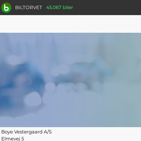
BILTORVET
45.067 biler
Boye Vestergaard A/S
Elmevej 5