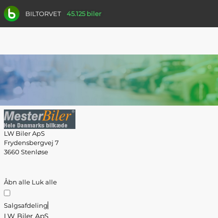
BILTORVET
45.125 biler
LW Biler ApS
Frydensbergvej 7
3660 Stenløse
Åbn alle
Luk alle
Salgsafdeling
LW Biler ApS