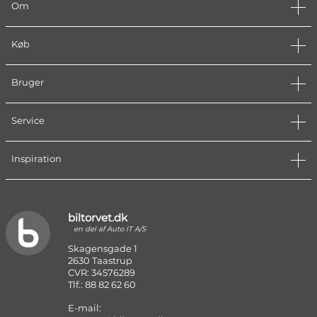
Om
Køb
Bruger
Service
Inspiration
biltorvet.dk
en del af Auto IT A/S
Skagensgade 1
2630 Taastrup
CVR: 34576289
Tlf.: 88 82 62 60
E-mail: