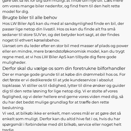
gøre det så let for dig som muligt at finde din nye bil. Læs mere
om vores mange biler nedenfor, og find frem til den helt rette
model for dig.
Brugte biler til alle behov
Hos LW Biler ApS kan du med al sandsynlighed finde en bil, der
passer lige netop din livsstil. Hos os kan du finde alt fra små
sedaner til store SUV’er, og det betyder kort sagt, at der findes
noget til ethvert kørselsbehov.
Uanset om du leder efter en stor bil med masser af plads og power
eller en mindre, mere brændstoføkonomisk model, kan du trygt
regne med, at vi hos LW Biler ApS kan tilbyde dig flere gode
muligheder.
Derfor skal du vælge os som din foretrukne bilforhandler
Der er mange gode grunde til at købe din drømmebil hos os. For
det første er vi dedikerede til at yde kundeservice i absolut
topklasse. Vi stiller os til rådighed, lytter til dine ønsker og guider
dig til den rette løsning for lige netop dig. Vi er stolte af vores
faglighed, og vi deler hellere end gerne vores viden med dig, så
du har det bedst mulige grundlag for at træffe den rette
beslutning.
Vi ved, at bilkøb ikke er enkelt, men vores mål er at gøre det så
enkelt som muligt. Derfor kan du altid hive fat i os, hvis du har
spørgsmål i forbindelse med dit bilkøb, service eller noget helt
tredje.