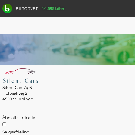
BILTORVET
44.595 biler
Silent Cars ApS
Holbækvej 2
4520 Svinninge
Åbn alle
Luk alle
Salgsafdeling