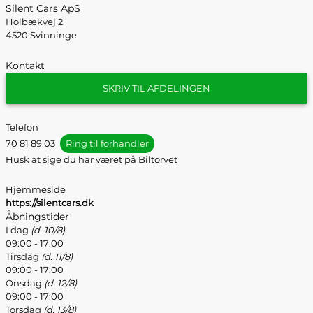
Silent Cars ApS
Holbækvej 2
4520 Svinninge
Kontakt
SKRIV TIL AFDELINGEN
Telefon
70 81 89 03
Ring til forhandler
Husk at sige du har været på Biltorvet
Hjemmeside
https://silentcars.dk
Åbningstider
I dag
(d. 10/8)
09:00 - 17:00
Tirsdag
(d. 11/8)
09:00 - 17:00
Onsdag
(d. 12/8)
09:00 - 17:00
Torsdag
(d. 13/8)