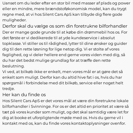
Uanset om du leder efter en stor bil med masser af plads og power
eller en mindre, mere brændstoføkonomisk model, kan du trygt
regne med, at vi hos Silent Cars ApS kan tilbyde dig flere gode
muligheder.
Derfor skal du vælge os som din foretrukne bilforhandler
Der er mange gode grunde til at købe din drømmebil hos os. For
det første er vi dedikerede til at yde kundeservice i absolut
topklasse. Vi stiller os til rådighed, lytter til dine ønsker og guider
dig til den rette løsning for lige netop dig. Vi er stolte af vores
faglighed, og vi deler hellere end gerne vores viden med dig, så
du har det bedst mulige grundlag for at træffe den rette
beslutning.
Vi ved, at bilkøb ikke er enkelt, men vores mål er at gøre det så
enkelt som muligt. Derfor kan du altid hive fat i os, hvis du har
spørgsmål i forbindelse med dit bilkøb, service eller noget helt
tredje.
Her kan du finde os
Hos Silent Cars ApS er det vores mål at være din foretrukne lokale
bilforhandler i Svinninge. For os er det altid en prioritet at være så
tæt på vores kunder som muligt, og det skal samtidig være let for
dig at booke et uforpligtende møde med os. Hvis du gerne vil i
kontakt med os, kan du finde vores kontaktoplysninger ovenfor.