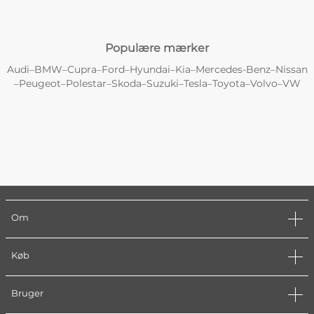
Populære mærker
Audi
BMW
Cupra
Ford
Hyundai
Kia
Mercedes-Benz
Nissan
–
–
–
–
–
–
–
Peugeot
Polestar
Skoda
Suzuki
Tesla
Toyota
Volvo
VW
–
–
–
–
–
–
–
–
Om
Køb
Bruger