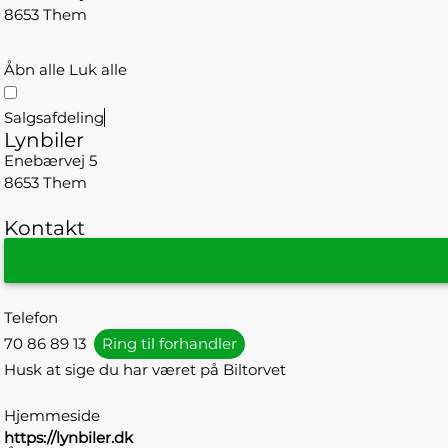
8653 Them
Åbn alle
Luk alle
Salgsafdeling
Lynbiler
Enebærvej 5
8653 Them
Kontakt
Telefon
70 86 89 13
Ring til forhandler
Husk at sige du har været på Biltorvet
Hjemmeside
https://lynbiler.dk