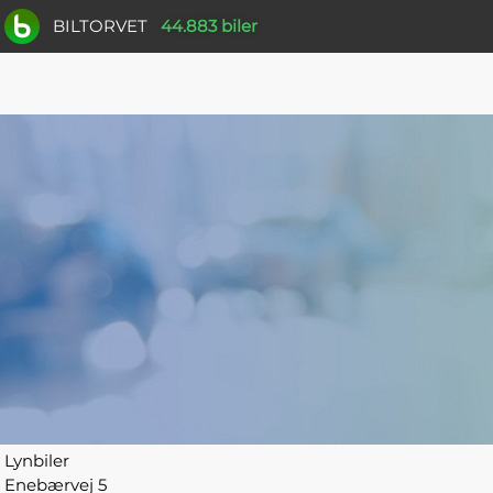
BILTORVET
44.883 biler
Lynbiler
Enebærvej 5