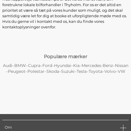
foretrukne lokale bilforhandler i Thyholm. For os er det altid en
prioritet at være så tæt på vores kunder som muligt, og det skal
samtidig være let for dig at booke et uforpligtende møde med os.
Hvis du gerne vil i kontakt med os, kan du finde vores
kontaktoplysninger ovenfor.
Populære mærker
Audi
BMW
Cupra
Ford
Hyundai
Kia
Mercedes-Benz
Nissan
–
–
–
–
–
–
–
Peugeot
Polestar
Skoda
Suzuki
Tesla
Toyota
Volvo
VW
–
–
–
–
–
–
–
–
Om