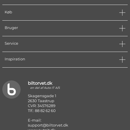
Køb
Bruger
Service
Inspiration
biltorvet.dk
en del af Auto IT A/S
Skagensgade 1
2630 Taastrup
CVR: 34576289
Tlf.: 88 82 62 60
E-mail:
support@biltorvet.dk