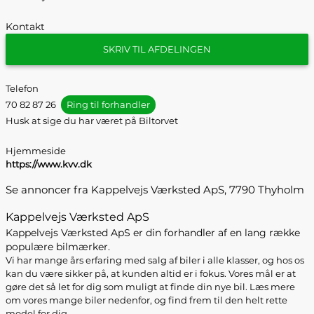
Kontakt
SKRIV TIL AFDELINGEN
Telefon
70 82 87 26
Ring til forhandler
Husk at sige du har været på Biltorvet
Hjemmeside
https://www.kvv.dk
Se annoncer fra Kappelvejs Værksted ApS, 7790 Thyholm
Kappelvejs Værksted ApS
Kappelvejs Værksted ApS er din forhandler af en lang række
populære bilmærker.
Vi har mange års erfaring med salg af biler i alle klasser, og hos os
kan du være sikker på, at kunden altid er i fokus. Vores mål er at
gøre det så let for dig som muligt at finde din nye bil. Læs mere
om vores mange biler nedenfor, og find frem til den helt rette
model for dig.