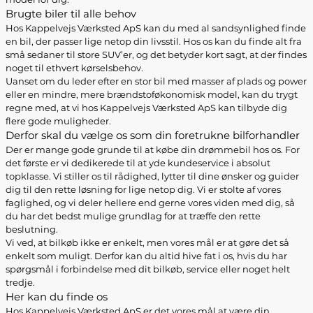
Brugte biler til alle behov
Hos Kappelvejs Værksted ApS kan du med al sandsynlighed finde
en bil, der passer lige netop din livsstil. Hos os kan du finde alt fra
små sedaner til store SUV’er, og det betyder kort sagt, at der findes
noget til ethvert kørselsbehov.
Uanset om du leder efter en stor bil med masser af plads og power
eller en mindre, mere brændstoføkonomisk model, kan du trygt
regne med, at vi hos Kappelvejs Værksted ApS kan tilbyde dig
flere gode muligheder.
Derfor skal du vælge os som din foretrukne bilforhandler
Der er mange gode grunde til at købe din drømmebil hos os. For
det første er vi dedikerede til at yde kundeservice i absolut
topklasse. Vi stiller os til rådighed, lytter til dine ønsker og guider
dig til den rette løsning for lige netop dig. Vi er stolte af vores
faglighed, og vi deler hellere end gerne vores viden med dig, så
du har det bedst mulige grundlag for at træffe den rette
beslutning.
Vi ved, at bilkøb ikke er enkelt, men vores mål er at gøre det så
enkelt som muligt. Derfor kan du altid hive fat i os, hvis du har
spørgsmål i forbindelse med dit bilkøb, service eller noget helt
tredje.
Her kan du finde os
Hos Kappelvejs Værksted ApS er det vores mål at være din