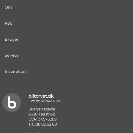
Om
Køb
Bruger
Service
Inspiration
biltorvet.dk
en del af Auto IT A/S
Skagensgade 1
2630 Taastrup
CVR: 34576289
Tlf.: 88 82 62 60