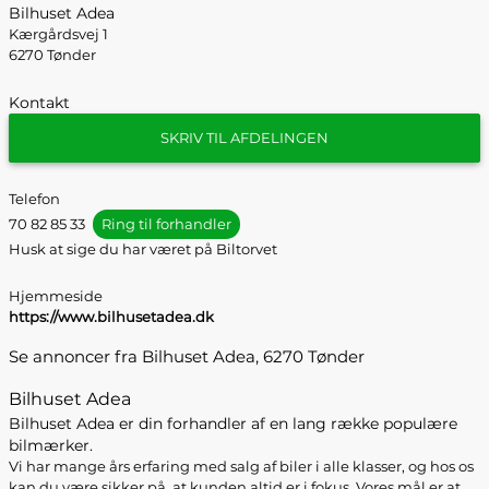
Bilhuset Adea
Kærgårdsvej 1
6270 Tønder
Kontakt
SKRIV TIL AFDELINGEN
Telefon
70 82 85 33
Ring til forhandler
Husk at sige du har været på Biltorvet
Hjemmeside
https://www.bilhusetadea.dk
Se annoncer fra Bilhuset Adea, 6270 Tønder
Bilhuset Adea
Bilhuset Adea er din forhandler af en lang række populære
bilmærker.
Vi har mange års erfaring med salg af biler i alle klasser, og hos os
kan du være sikker på, at kunden altid er i fokus. Vores mål er at