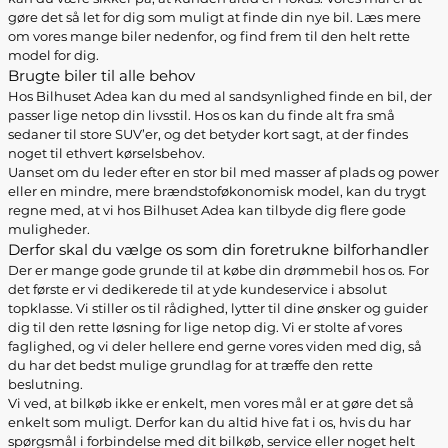
gøre det så let for dig som muligt at finde din nye bil. Læs mere
om vores mange biler nedenfor, og find frem til den helt rette
model for dig.
Brugte biler til alle behov
Hos Bilhuset Adea kan du med al sandsynlighed finde en bil, der
passer lige netop din livsstil. Hos os kan du finde alt fra små
sedaner til store SUV’er, og det betyder kort sagt, at der findes
noget til ethvert kørselsbehov.
Uanset om du leder efter en stor bil med masser af plads og power
eller en mindre, mere brændstoføkonomisk model, kan du trygt
regne med, at vi hos Bilhuset Adea kan tilbyde dig flere gode
muligheder.
Derfor skal du vælge os som din foretrukne bilforhandler
Der er mange gode grunde til at købe din drømmebil hos os. For
det første er vi dedikerede til at yde kundeservice i absolut
topklasse. Vi stiller os til rådighed, lytter til dine ønsker og guider
dig til den rette løsning for lige netop dig. Vi er stolte af vores
faglighed, og vi deler hellere end gerne vores viden med dig, så
du har det bedst mulige grundlag for at træffe den rette
beslutning.
Vi ved, at bilkøb ikke er enkelt, men vores mål er at gøre det så
enkelt som muligt. Derfor kan du altid hive fat i os, hvis du har
spørgsmål i forbindelse med dit bilkøb, service eller noget helt