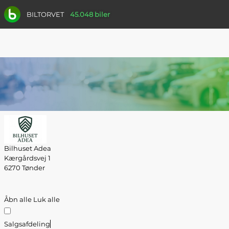
BILTORVET
45.048 biler
Bilhuset Adea
Kærgårdsvej 1
6270 Tønder
Åbn alle
Luk alle
Salgsafdeling