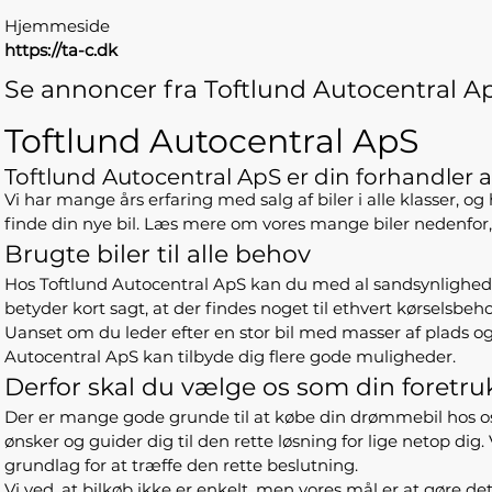
Hjemmeside
https://ta-c.dk
Se annoncer fra Toftlund Autocentral Ap
Toftlund Autocentral ApS
Toftlund Autocentral ApS er din forhandler
Vi har mange års erfaring med salg af biler i alle klasser, og
finde din nye bil. Læs mere om vores mange biler nedenfor, o
Brugte biler til alle behov
Hos Toftlund Autocentral ApS kan du med al sandsynlighed find
betyder kort sagt, at der findes noget til ethvert kørselsbeho
Uanset om du leder efter en stor bil med masser af plads 
Autocentral ApS kan tilbyde dig flere gode muligheder.
Derfor skal du vælge os som din foretru
Der er mange gode grunde til at købe din drømmebil hos os. For
ønsker og guider dig til den rette løsning for lige netop dig.
grundlag for at træffe den rette beslutning.
Vi ved, at bilkøb ikke er enkelt, men vores mål er at gøre det