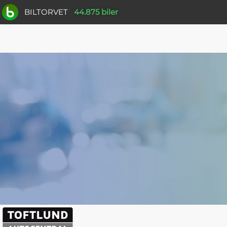
BILTORVET
44.875 biler