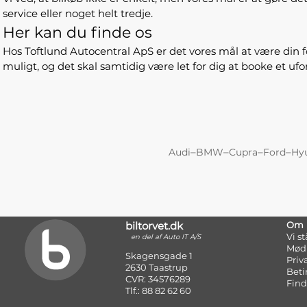
service eller noget helt tredje.
Her kan du finde os
Hos Toftlund Autocentral ApS er det vores mål at være din fo
muligt, og det skal samtidig være let for dig at booke et u
–
–
–
–
Audi
BMW
Cupra
Ford
Hy
biltorvet.dk
Om
Vi s
en del af Auto IT A/S
Mød
Skagensgade 1
Priv
2630 Taastrup
Beti
CVR: 34576289
Find
Tlf.: 88 82 62 60