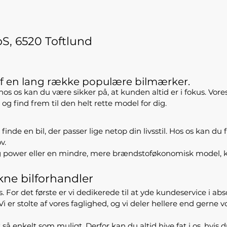
S, 6520 Toftlund
 af en lang række populære bilmærker.
 hos os kan du være sikker på, at kunden altid er i fokus. Vore
g find frem til den helt rette model for dig.
e en bil, der passer lige netop din livsstil. Hos os kan du f
v.
og power eller en mindre, mere brændstoføkonomisk model, ka
kne bilforhandler
 det første er vi dedikerede til at yde kundeservice i absolut 
 Vi er stolte af vores faglighed, og vi deler hellere end gern
 så enkelt som muligt. Derfor kan du altid hive fat i os, hvis