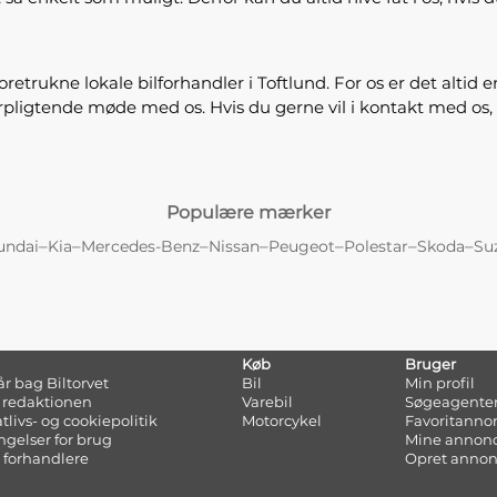
retrukne lokale bilforhandler i Toftlund. For os er det altid 
forpligtende møde med os. Hvis du gerne vil i kontakt med os
Populære mærker
–
–
–
–
–
–
–
undai
Kia
Mercedes-Benz
Nissan
Peugeot
Polestar
Skoda
Su
Køb
Bruger
tår bag Biltorvet
Bil
Min profil
 redaktionen
Varebil
Søgeagente
atlivs- og cookiepolitik
Motorcykel
Favoritanno
ngelser for brug
Mine annon
 forhandlere
Opret anno