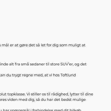
s mål er at gøre det så let for dig som muligt at
inde alt fra små sedaner til store SUV’er, og det
n du trygt regne med, at vi hos Toftlund
topklasse. Vi stiller os til rådighed, lytter til dine
e vores viden med dig, så du har det bedst mulige
 du har spørgsmål i forbindelse med dit bilkøb,