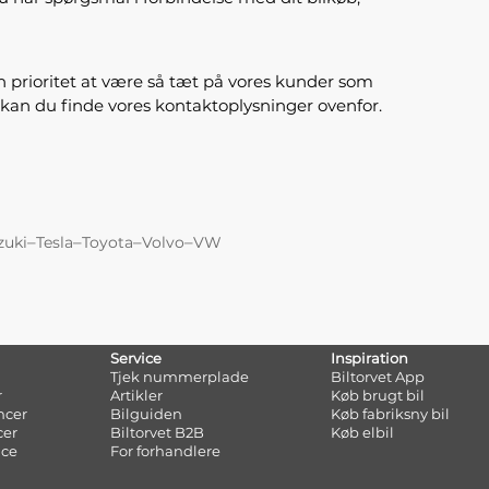
en prioritet at være så tæt på vores kunder som
, kan du finde vores kontaktoplysninger ovenfor.
–
–
–
–
zuki
Tesla
Toyota
Volvo
VW
Service
Inspiration
Tjek nummerplade
Biltorvet App
r
Artikler
Køb brugt bil
ncer
Bilguiden
Køb fabriksny bil
cer
Biltorvet B2B
Køb elbil
nce
For forhandlere