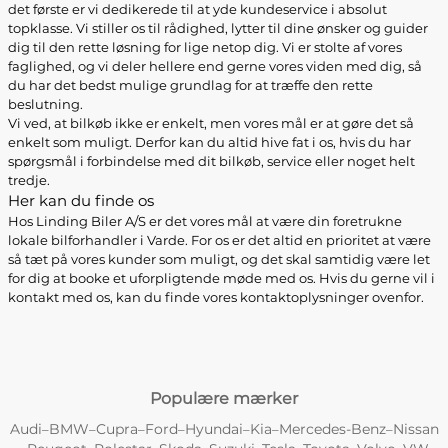
det første er vi dedikerede til at yde kundeservice i absolut
topklasse. Vi stiller os til rådighed, lytter til dine ønsker og guider
dig til den rette løsning for lige netop dig. Vi er stolte af vores
faglighed, og vi deler hellere end gerne vores viden med dig, så
du har det bedst mulige grundlag for at træffe den rette
beslutning.
Vi ved, at bilkøb ikke er enkelt, men vores mål er at gøre det så
enkelt som muligt. Derfor kan du altid hive fat i os, hvis du har
spørgsmål i forbindelse med dit bilkøb, service eller noget helt
tredje.
Her kan du finde os
Hos Linding Biler A/S er det vores mål at være din foretrukne
lokale bilforhandler i Varde. For os er det altid en prioritet at være
så tæt på vores kunder som muligt, og det skal samtidig være let
for dig at booke et uforpligtende møde med os. Hvis du gerne vil i
kontakt med os, kan du finde vores kontaktoplysninger ovenfor.
Populære mærker
Audi
BMW
Cupra
Ford
Hyundai
Kia
Mercedes-Benz
Nissan
–
–
–
–
–
–
–