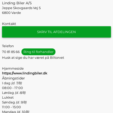
Linding Biler A/S
Jeppe Skovgaards Vej 5
6800 Varde
Kontakt
SKRIV TIL AFDELINGEN
Telefon
70 81 85 66
Ring til forhandler
Husk at sige du har været på Biltorvet
Hjemmeside
https://www.lindingbiler.dk
Åbningstider
I dag
(d. 7/8)
08:00 - 17:00
Lørdag
(d. 8/8)
Lukket
Søndag
(d. 9/8)
11:00 - 15:00
Mandag
(d. 10/8)