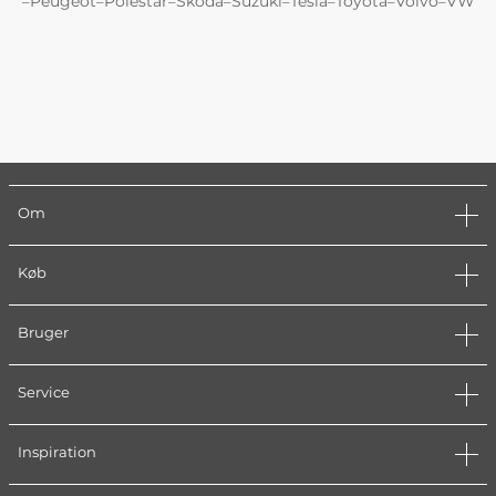
Peugeot
Polestar
Skoda
Suzuki
Tesla
Toyota
Volvo
VW
–
–
–
–
–
–
–
–
Om
Køb
Bruger
Service
Inspiration