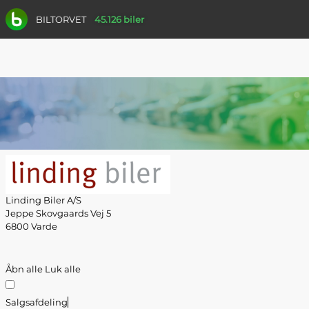
BILTORVET
45.126 biler
Linding Biler A/S
Jeppe Skovgaards Vej 5
6800 Varde
Åbn alle
Luk alle
Salgsafdeling