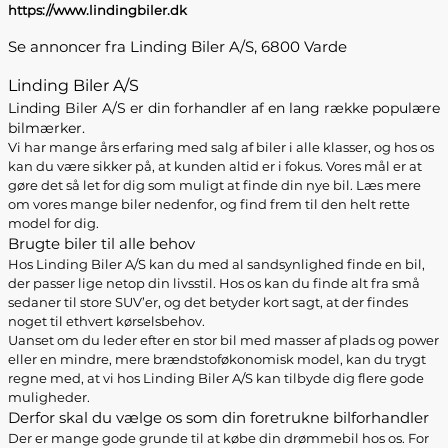
https://www.lindingbiler.dk
Se annoncer fra Linding Biler A/S, 6800 Varde
Linding Biler A/S
Linding Biler A/S er din forhandler af en lang række populære
bilmærker.
Vi har mange års erfaring med salg af biler i alle klasser, og hos os
kan du være sikker på, at kunden altid er i fokus. Vores mål er at
gøre det så let for dig som muligt at finde din nye bil. Læs mere
om vores mange biler nedenfor, og find frem til den helt rette
model for dig.
Brugte biler til alle behov
Hos Linding Biler A/S kan du med al sandsynlighed finde en bil,
der passer lige netop din livsstil. Hos os kan du finde alt fra små
sedaner til store SUV’er, og det betyder kort sagt, at der findes
noget til ethvert kørselsbehov.
Uanset om du leder efter en stor bil med masser af plads og power
eller en mindre, mere brændstoføkonomisk model, kan du trygt
regne med, at vi hos Linding Biler A/S kan tilbyde dig flere gode
muligheder.
Derfor skal du vælge os som din foretrukne bilforhandler
Der er mange gode grunde til at købe din drømmebil hos os. For