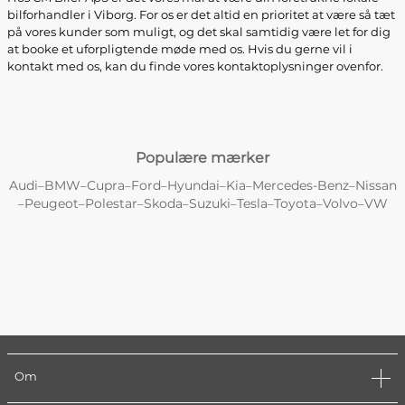
bilforhandler i Viborg. For os er det altid en prioritet at være så tæt
på vores kunder som muligt, og det skal samtidig være let for dig
at booke et uforpligtende møde med os. Hvis du gerne vil i
kontakt med os, kan du finde vores kontaktoplysninger ovenfor.
Populære mærker
Audi
BMW
Cupra
Ford
Hyundai
Kia
Mercedes-Benz
Nissan
–
–
–
–
–
–
–
Peugeot
Polestar
Skoda
Suzuki
Tesla
Toyota
Volvo
VW
–
–
–
–
–
–
–
–
Om