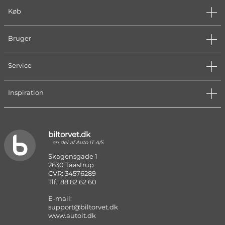
Køb
Bruger
Service
Inspiration
biltorvet.dk
en del af Auto IT A/S
Skagensgade 1
2630 Taastrup
CVR: 34576289
Tlf.: 88 82 62 60
E-mail:
support@biltorvet.dk
www.autoit.dk