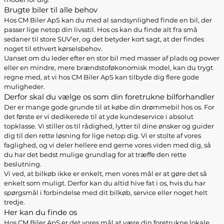
Brugte biler til alle behov
Hos CM Biler ApS kan du med al sandsynlighed finde en bil, der
passer lige netop din livsstil. Hos os kan du finde alt fra små
sedaner til store SUV’er, og det betyder kort sagt, at der findes
noget til ethvert kørselsbehov.
Uanset om du leder efter en stor bil med masser af plads og power
eller en mindre, mere brændstoføkonomisk model, kan du trygt
regne med, at vi hos CM Biler ApS kan tilbyde dig flere gode
muligheder.
Derfor skal du vælge os som din foretrukne bilforhandler
Der er mange gode grunde til at købe din drømmebil hos os. For
det første er vi dedikerede til at yde kundeservice i absolut
topklasse. Vi stiller os til rådighed, lytter til dine ønsker og guider
dig til den rette løsning for lige netop dig. Vi er stolte af vores
faglighed, og vi deler hellere end gerne vores viden med dig, så
du har det bedst mulige grundlag for at træffe den rette
beslutning.
Vi ved, at bilkøb ikke er enkelt, men vores mål er at gøre det så
enkelt som muligt. Derfor kan du altid hive fat i os, hvis du har
spørgsmål i forbindelse med dit bilkøb, service eller noget helt
tredje.
Her kan du finde os
Hos CM Biler ApS er det vores mål at være din foretrukne lokale