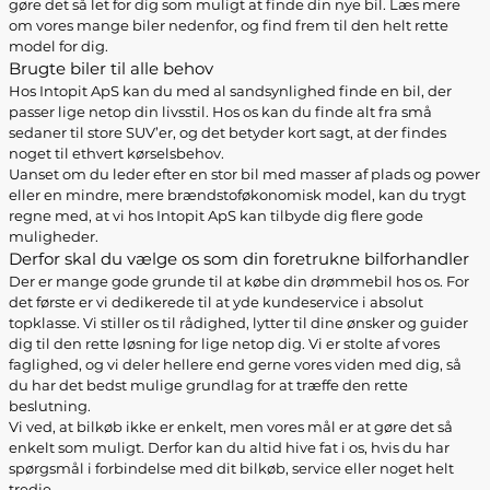
gøre det så let for dig som muligt at finde din nye bil. Læs mere
om vores mange biler nedenfor, og find frem til den helt rette
model for dig.
Brugte biler til alle behov
Hos Intopit ApS kan du med al sandsynlighed finde en bil, der
passer lige netop din livsstil. Hos os kan du finde alt fra små
sedaner til store SUV’er, og det betyder kort sagt, at der findes
noget til ethvert kørselsbehov.
Uanset om du leder efter en stor bil med masser af plads og power
eller en mindre, mere brændstoføkonomisk model, kan du trygt
regne med, at vi hos Intopit ApS kan tilbyde dig flere gode
muligheder.
Derfor skal du vælge os som din foretrukne bilforhandler
Der er mange gode grunde til at købe din drømmebil hos os. For
det første er vi dedikerede til at yde kundeservice i absolut
topklasse. Vi stiller os til rådighed, lytter til dine ønsker og guider
dig til den rette løsning for lige netop dig. Vi er stolte af vores
faglighed, og vi deler hellere end gerne vores viden med dig, så
du har det bedst mulige grundlag for at træffe den rette
beslutning.
Vi ved, at bilkøb ikke er enkelt, men vores mål er at gøre det så
enkelt som muligt. Derfor kan du altid hive fat i os, hvis du har
spørgsmål i forbindelse med dit bilkøb, service eller noget helt
tredje.