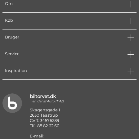
Om
Køb
Bruger
Service
Inspiration
biltorvet.dk
en del af Auto IT A/S
Skagensgade 1
2630 Taastrup
CVR: 34576289
Tlf.: 88 82 62 60
E-mail: