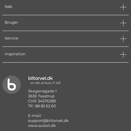
Køb
Bruger
Service
Inspiration
biltorvet.dk
en del af Auto IT A/S
Skagensgade 1
2630 Taastrup
CVR: 34576289
Tlf.: 88 82 62 60
E-mail:
support@biltorvet.dk
www.autoit.dk