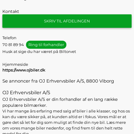
Kontakt
SKRIV TIL AFDELINGEN
Telefon
70 81 89 94
Ring til forhandler
Husk at sige du har været på Biltorvet
Hjemmeside
https://www.ojbiler.dk
Se annoncer fra OJ Erhvervsbiler A/S, 8800 Viborg
OJ Erhvervsbiler A/S
OJ Erhvervsbiler A/S er din forhandler af en lang række
populære bilmærker.
Vi har mange års erfaring med salg af biler i alle klasser, og hos os
kan du være sikker på, at kunden altid er i fokus. Vores mål er at
gøre det så let for dig som muligt at finde din nye bil. Læs mere
om vores mange biler nedenfor, og find frem til den helt rette
model for dig.