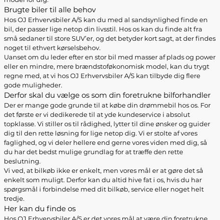
Brugte biler til alle behov
Hos OJ Erhvervsbiler A/S kan du med al sandsynlighed finde en
bil, der passer lige netop din livsstil. Hos os kan du finde alt fra
små sedaner til store SUV’er, og det betyder kort sagt, at der findes
noget til ethvert kørselsbehov.
Uanset om du leder efter en stor bil med masser af plads og power
eller en mindre, mere brændstoføkonomisk model, kan du trygt
regne med, at vi hos OJ Erhvervsbiler A/S kan tilbyde dig flere
gode muligheder.
Derfor skal du vælge os som din foretrukne bilforhandler
Der er mange gode grunde til at købe din drømmebil hos os. For
det første er vi dedikerede til at yde kundeservice i absolut
topklasse. Vi stiller os til rådighed, lytter til dine ønsker og guider
dig til den rette løsning for lige netop dig. Vi er stolte af vores
faglighed, og vi deler hellere end gerne vores viden med dig, så
du har det bedst mulige grundlag for at træffe den rette
beslutning.
Vi ved, at bilkøb ikke er enkelt, men vores mål er at gøre det så
enkelt som muligt. Derfor kan du altid hive fat i os, hvis du har
spørgsmål i forbindelse med dit bilkøb, service eller noget helt
tredje.
Her kan du finde os
Hos OJ Erhvervsbiler A/S er det vores mål at være din foretrukne