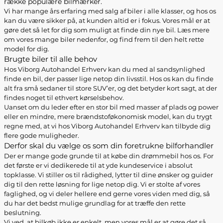
række populære bilmærker.
Vi har mange års erfaring med salg af biler i alle klasser, og hos os
kan du være sikker på, at kunden altid er i fokus. Vores mål er at
gøre det så let for dig som muligt at finde din nye bil. Læs mere
om vores mange biler nedenfor, og find frem til den helt rette
model for dig.
Brugte biler til alle behov
Hos Viborg Autohandel Erhverv kan du med al sandsynlighed
finde en bil, der passer lige netop din livsstil. Hos os kan du finde
alt fra små sedaner til store SUV’er, og det betyder kort sagt, at der
findes noget til ethvert kørselsbehov.
Uanset om du leder efter en stor bil med masser af plads og power
eller en mindre, mere brændstoføkonomisk model, kan du trygt
regne med, at vi hos Viborg Autohandel Erhverv kan tilbyde dig
flere gode muligheder.
Derfor skal du vælge os som din foretrukne bilforhandler
Der er mange gode grunde til at købe din drømmebil hos os. For
det første er vi dedikerede til at yde kundeservice i absolut
topklasse. Vi stiller os til rådighed, lytter til dine ønsker og guider
dig til den rette løsning for lige netop dig. Vi er stolte af vores
faglighed, og vi deler hellere end gerne vores viden med dig, så
du har det bedst mulige grundlag for at træffe den rette
beslutning.
Vi ved, at bilkøb ikke er enkelt, men vores mål er at gøre det så