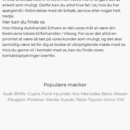
enkelt som muligt. Derfor kan du altid hive fat i os, hvis du har
spørgsmål i forbindelse med dit bilkøb, service eller noget helt
tredje.
Her kan du finde os
Hos Viborg Autohandel Erhverv er det vores mål at være din
foretrukne lokale bilforhandler i Viborg. For os er det altid en
prioritet at være så tæt på vores kunder som muligt, og det skal
samtidig være let for dig at booke et uforpligtende møde med os.
Hvis du gerne vil i kontakt med os, kan du finde vores
kontaktoplysninger ovenfor.
Populære mærker
Audi
BMW
Cupra
Ford
Hyundai
Kia
Mercedes-Benz
Nissan
–
–
–
–
–
–
–
Peugeot
Polestar
Skoda
Suzuki
Tesla
Toyota
Volvo
VW
–
–
–
–
–
–
–
–