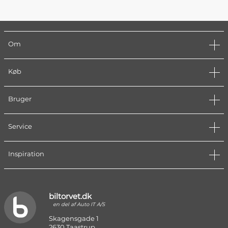
Om
Køb
Bruger
Service
Inspiration
biltorvet.dk
en del af Auto IT A/S
Skagensgade 1
2630 Taastrup