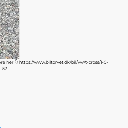
 her 👇 https://www.biltorvet.dk/bil/vw/t-cross/1-0-
=52