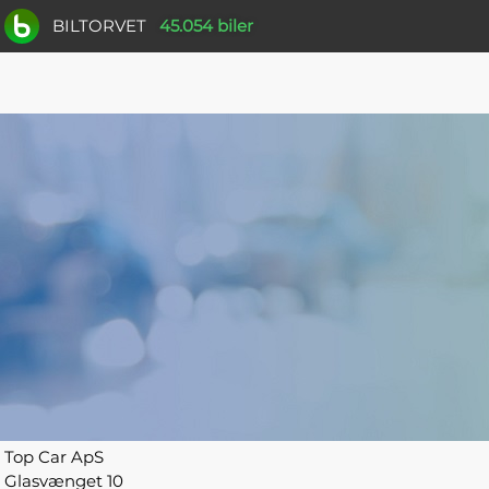
BILTORVET
45.054 biler
Top Car ApS
Glasvænget 10