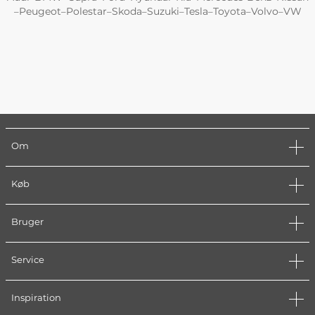
Peugeot
Polestar
Skoda
Suzuki
Tesla
Toyota
Volvo
VW
–
–
–
–
–
–
–
–
Om
Køb
Bruger
Service
Inspiration