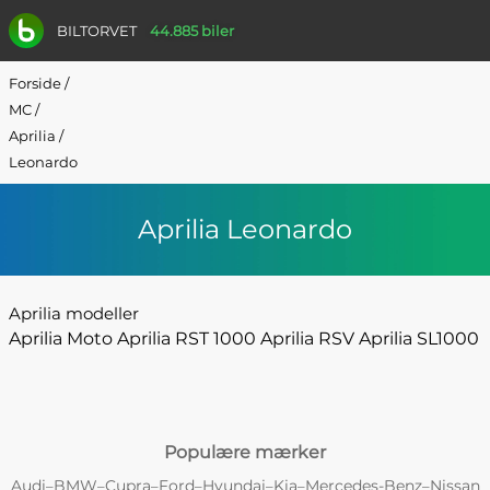
BILTORVET
44.885 biler
Forside
/
MC
/
Aprilia
/
Leonardo
Aprilia Leonardo
Aprilia modeller
Aprilia Moto
Aprilia RST 1000
Aprilia RSV
Aprilia SL1000
Populære mærker
Audi
BMW
Cupra
Ford
Hyundai
Kia
Mercedes-Benz
Nissan
–
–
–
–
–
–
–