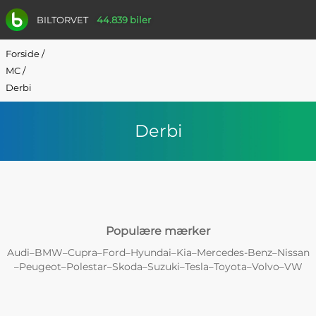
BILTORVET
44.839 biler
Forside
/
MC
/
Derbi
Derbi
Populære mærker
Audi
BMW
Cupra
Ford
Hyundai
Kia
Mercedes-Benz
Nissan
–
–
–
–
–
–
–
Peugeot
Polestar
Skoda
Suzuki
Tesla
Toyota
Volvo
VW
–
–
–
–
–
–
–
–