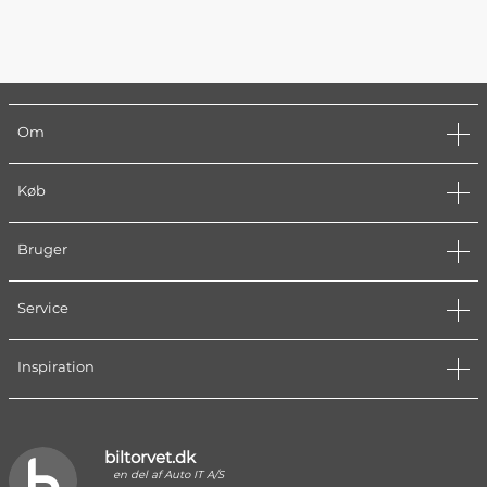
Om
Køb
Bruger
Service
Inspiration
biltorvet.dk
en del af Auto IT A/S