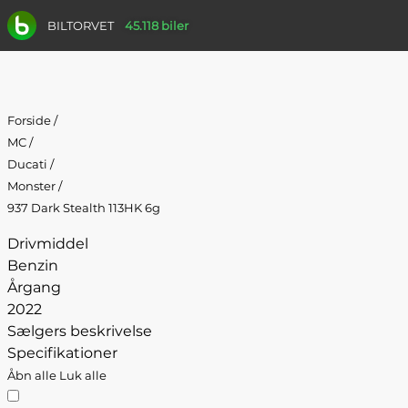
BILTORVET
45.118 biler
Forside
/
MC
/
Ducati
/
Monster
/
937 Dark Stealth 113HK 6g
Drivmiddel
Benzin
Årgang
2022
Sælgers beskrivelse
Specifikationer
Åbn alle
Luk alle