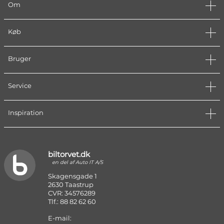
Om
Køb
Bruger
Service
Inspiration
biltorvet.dk
en del af Auto IT A/S
Skagensgade 1
2630 Taastrup
CVR: 34576289
Tlf.: 88 82 62 60
E-mail: