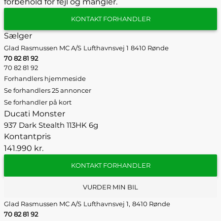
forbehold for fejl og mangler.
KONTAKT FORHANDLER
Sælger
Glad Rasmussen MC A/S
Lufthavnsvej 1
8410 Rønde
70 82 81 92
70 82 81 92
Forhandlers hjemmeside
Se forhandlers 25 annoncer
Se forhandler på kort
Ducati Monster
937 Dark Stealth 113HK 6g
Kontantpris
141.990 kr.
KONTAKT FORHANDLER
VURDER MIN BIL
Glad Rasmussen MC A/S
Lufthavnsvej 1,
8410 Rønde
70 82 81 92