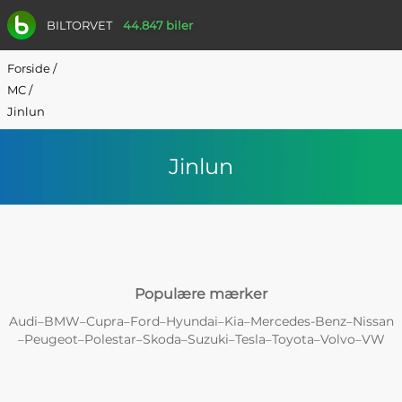
BILTORVET
44.847 biler
Forside
/
MC
/
Jinlun
Jinlun
Populære mærker
Audi
BMW
Cupra
Ford
Hyundai
Kia
Mercedes-Benz
Nissan
–
–
–
–
–
–
–
Peugeot
Polestar
Skoda
Suzuki
Tesla
Toyota
Volvo
VW
–
–
–
–
–
–
–
–