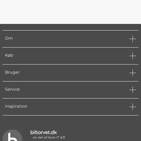
Om
Køb
Bruger
Service
Inspiration
biltorvet.dk
en del af Auto IT A/S