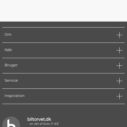
Om
Køb
Bruger
Service
Inspiration
biltorvet.dk
en del af Auto IT A/S