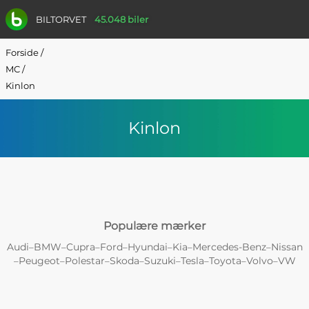
BILTORVET
45.048 biler
Forside
/
MC
/
Kinlon
Kinlon
Populære mærker
Audi
BMW
Cupra
Ford
Hyundai
Kia
Mercedes-Benz
Nissan
–
–
–
–
–
–
–
Peugeot
Polestar
Skoda
Suzuki
Tesla
Toyota
Volvo
VW
–
–
–
–
–
–
–
–