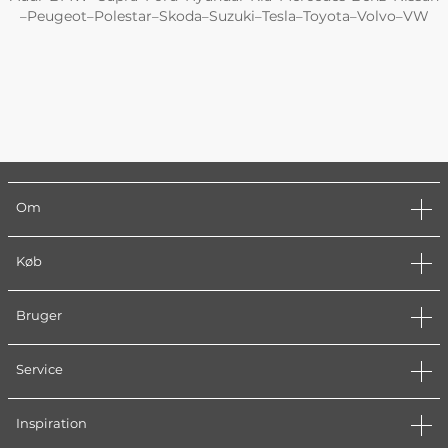
Peugeot
Polestar
Skoda
Suzuki
Tesla
Toyota
Volvo
VW
–
–
–
–
–
–
–
–
Om
Køb
Bruger
Service
Inspiration