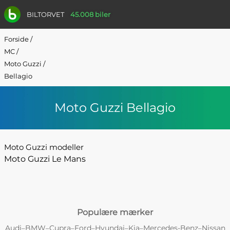
BILTORVET
45.008 biler
Forside
/
MC
/
Moto Guzzi
/
Bellagio
Moto Guzzi Bellagio
Moto Guzzi modeller
Moto Guzzi Le Mans
Populære mærker
Audi
BMW
Cupra
Ford
Hyundai
Kia
Mercedes-Benz
Nissan
–
–
–
–
–
–
–