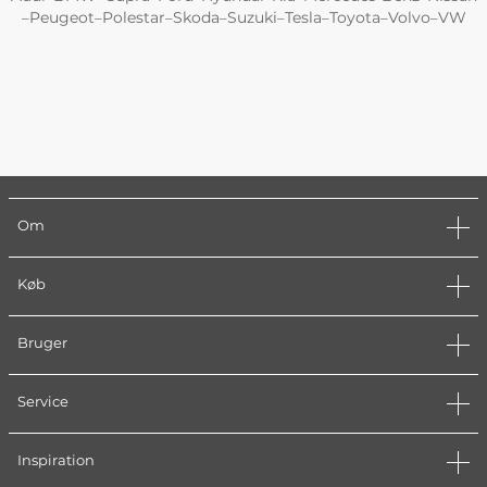
Peugeot
Polestar
Skoda
Suzuki
Tesla
Toyota
Volvo
VW
–
–
–
–
–
–
–
–
Om
Køb
Bruger
Service
Inspiration