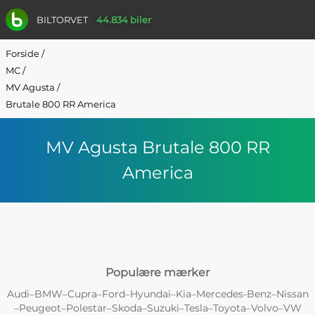
BILTORVET
44.834 biler
Forside
/
MC
/
MV Agusta
/
Brutale 800 RR America
MV Agusta Brutale 800 RR
America
Populære mærker
Audi
BMW
Cupra
Ford
Hyundai
Kia
Mercedes-Benz
Nissan
–
–
–
–
–
–
–
Peugeot
Polestar
Skoda
Suzuki
Tesla
Toyota
Volvo
VW
–
–
–
–
–
–
–
–