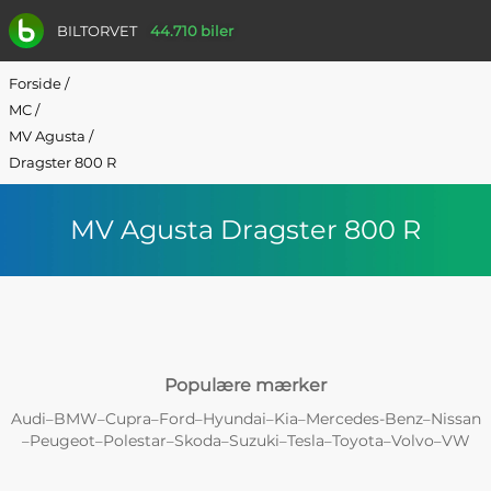
BILTORVET
44.710 biler
Forside
/
MC
/
MV Agusta
/
Dragster 800 R
MV Agusta Dragster 800 R
Populære mærker
Audi
BMW
Cupra
Ford
Hyundai
Kia
Mercedes-Benz
Nissan
–
–
–
–
–
–
–
Peugeot
Polestar
Skoda
Suzuki
Tesla
Toyota
Volvo
VW
–
–
–
–
–
–
–
–