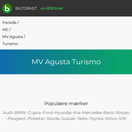
BILTORVET
44.838 biler
Forside
/
MC
/
MV Agusta
/
Turismo
MV Agusta Turismo
Populære mærker
Audi
BMW
Cupra
Ford
Hyundai
Kia
Mercedes-Benz
Nissan
–
–
–
–
–
–
–
Peugeot
Polestar
Skoda
Suzuki
Tesla
Toyota
Volvo
VW
–
–
–
–
–
–
–
–