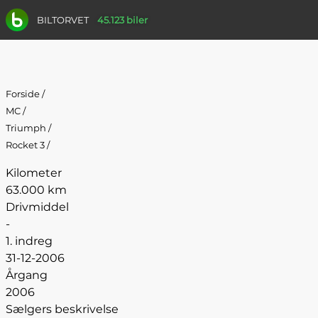
BILTORVET
45.123 biler
Forside
/
MC
/
Triumph
/
Rocket 3
/
Kilometer
63.000 km
Drivmiddel
-
1. indreg
31-12-2006
Årgang
2006
Sælgers beskrivelse