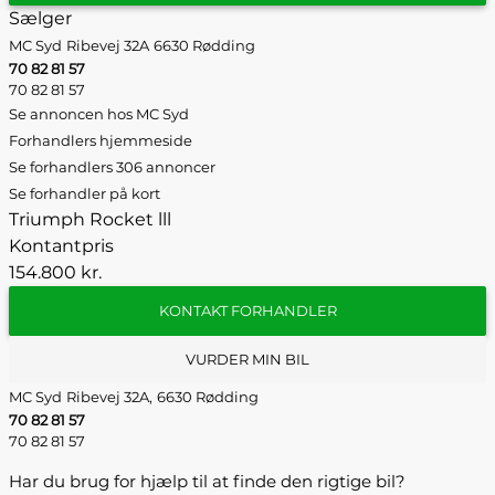
Sælger
MC Syd
Ribevej 32A
6630 Rødding
70 82 81 57
70 82 81 57
Se annoncen hos MC Syd
Forhandlers hjemmeside
Se forhandlers 306 annoncer
Se forhandler på kort
Triumph Rocket lll
Kontantpris
154.800 kr.
KONTAKT FORHANDLER
VURDER MIN BIL
MC Syd
Ribevej 32A,
6630 Rødding
70 82 81 57
70 82 81 57
Har du brug for hjælp til at finde den rigtige bil?