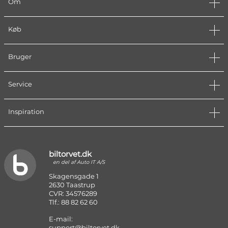
Om
Køb
Bruger
Service
Inspiration
biltorvet.dk
en del af Auto IT A/S
Skagensgade 1
2630 Taastrup
CVR: 34576289
Tlf.: 88 82 62 60
E-mail:
support@biltorvet.dk