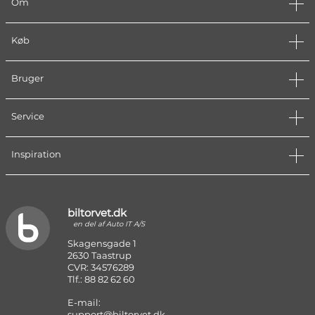
Om
Køb
Bruger
Service
Inspiration
biltorvet.dk
en del af Auto IT A/S
Skagensgade 1
2630 Taastrup
CVR: 34576289
Tlf.: 88 82 62 60
E-mail:
support@biltorvet.dk