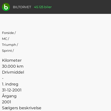
BILTORVET
45.125 biler
Forside
/
MC
/
Triumph
/
Sprint
/
Kilometer
30.000 km
Drivmiddel
-
1. indreg
31-12-2001
Årgang
2001
Sælgers beskrivelse