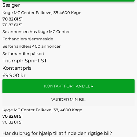
Sælger
Køge MC Center
Falkevej 38
4600 Køge
70 82 81 51
70 82 81 51
Se annoncen hos Køge MC Center
Forhandlers hjemmeside
Se forhandlers 400 annoncer
Se forhandler på kort
Triumph Sprint ST
Kontantpris
69.900 kr.
KONTAKT FORHANDLER
VURDER MIN BIL
Køge MC Center
Falkevej 38,
4600 Køge
70 82 81 51
70 82 81 51
Har du brug for hjælp til at finde den rigtige bil?