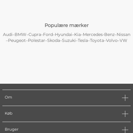
Populære mærker
Audi
BMW
Cupra
Ford
Hyundai
Kia
Mercedes-Benz
Nissan
–
–
–
–
–
–
–
Peugeot
Polestar
Skoda
Suzuki
Tesla
Toyota
Volvo
VW
–
–
–
–
–
–
–
–
Om
Køb
Bruger