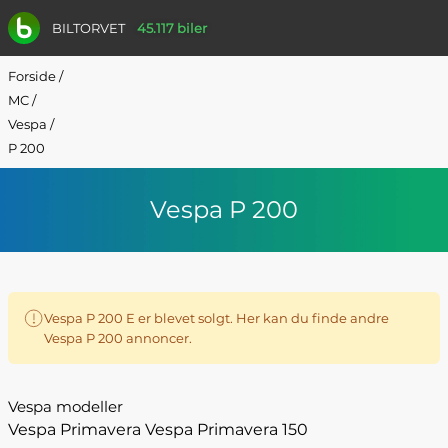
BILTORVET
45.117 biler
Forside
/
MC
/
Vespa
/
P 200
Vespa P 200
Vespa P 200 E er blevet solgt. Her kan du finde andre
Vespa P 200 annoncer.
Vespa modeller
Vespa Primavera
Vespa Primavera 150