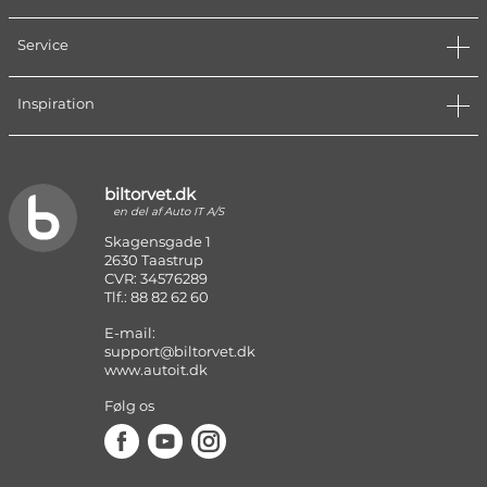
Service
Inspiration
biltorvet.dk
en del af Auto IT A/S
Skagensgade 1
2630 Taastrup
CVR: 34576289
Tlf.: 88 82 62 60
E-mail:
support@biltorvet.dk
www.autoit.dk
Følg os