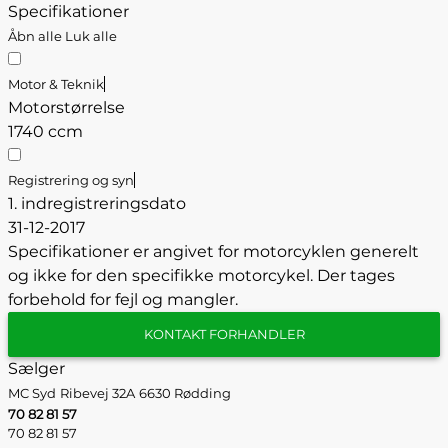
Specifikationer
Åbn alle
Luk alle
Motor & Teknik
Motorstørrelse
1740 ccm
Registrering og syn
1. indregistreringsdato
31-12-2017
Specifikationer er angivet for motorcyklen generelt
og ikke for den specifikke motorcykel. Der tages
forbehold for fejl og mangler.
KONTAKT FORHANDLER
Sælger
MC Syd
Ribevej 32A
6630 Rødding
70 82 81 57
70 82 81 57