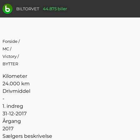
BILTORVET
44.875 biler
Forside
/
MC
/
Victory
/
BYTTER
Kilometer
24.000 km
Drivmiddel
-
1. indreg
31-12-2017
Årgang
2017
Sælgers beskrivelse