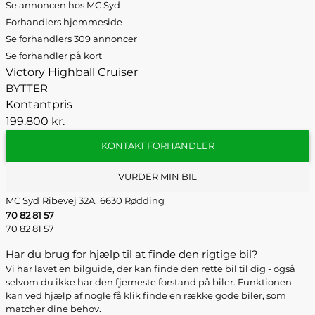
Se annoncen hos MC Syd
Forhandlers hjemmeside
Se forhandlers 309 annoncer
Se forhandler på kort
Victory Highball Cruiser
BYTTER
Kontantpris
199.800 kr.
KONTAKT FORHANDLER
VURDER MIN BIL
MC Syd
Ribevej 32A,
6630 Rødding
70 82 81 57
70 82 81 57
Har du brug for hjælp til at finde den rigtige bil?
Vi har lavet en bilguide, der kan finde den rette bil til dig - også
selvom du ikke har den fjerneste forstand på biler. Funktionen
kan ved hjælp af nogle få klik finde en række gode biler, som
matcher dine behov.