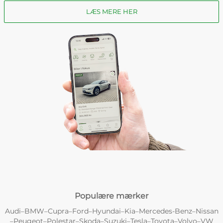
LÆS MERE HER
Populære mærker
Audi
BMW
Cupra
Ford
Hyundai
Kia
Mercedes-Benz
Nissan
–
–
–
–
–
–
–
Peugeot
Polestar
Skoda
Suzuki
Tesla
Toyota
Volvo
VW
–
–
–
–
–
–
–
–