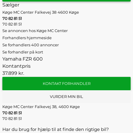
Sælger
Køge MC Center
Falkevej 38
4600 Køge
70 82 81 51
70 82 81 51
Se annoncen hos Køge MC Center
Forhandlers hjemmeside
Se forhandlers 400 annoncer
Se forhandler på kort
Yamaha FZR 600
Kontantpris
37.899 kr.
KONTAKT FORHANDLER
VURDER MIN BIL
Køge MC Center
Falkevej 38,
4600 Køge
70 82 81 51
70 82 81 51
Har du brug for hjælp til at finde den rigtige bil?