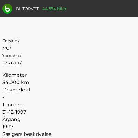
BILTORVET
44.594 biler
Forside
/
MC
/
Yamaha
/
FZR 600
/
Kilometer
54.000 km
Drivmiddel
-
1. indreg
31-12-1997
Årgang
1997
Sælgers beskrivelse