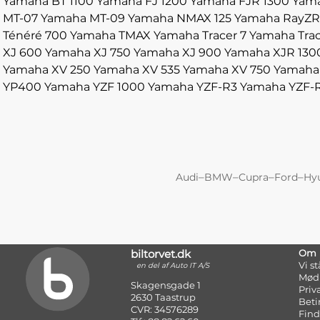
Yamaha BT 1100
Yamaha FJ 1200
Yamaha FJR 1300
Yama
MT-07
Yamaha MT-09
Yamaha NMAX 125
Yamaha RayZR
Ténéré 700
Yamaha TMAX
Yamaha Tracer 7
Yamaha Trac
XJ 600
Yamaha XJ 750
Yamaha XJ 900
Yamaha XJR 130
Yamaha XV 250
Yamaha XV 535
Yamaha XV 750
Yamaha
YP400
Yamaha YZF 1000
Yamaha YZF-R3
Yamaha YZF-
–
–
–
–
Audi
BMW
Cupra
Ford
Hy
biltorvet.dk
Om
Vi s
en del af Auto IT A/S
Mød
Skagensgade 1
Priv
2630 Taastrup
Beti
CVR: 34576289
Find