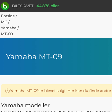
BILTORVET
44.878 biler
Forside
/
MC
/
Yamaha
/
MT-09
Yamaha MT-09
Yamaha MT-09 er blevet solgt. Her kan du finde andr
Yamaha modeller