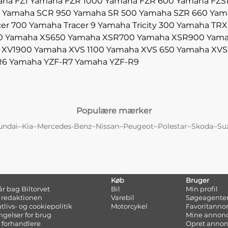
ha FZ1
Yamaha FZR 1000
Yamaha FZR 600
Yamaha FZS
Yamaha SCR 950
Yamaha SR 500
Yamaha SZR 660
Yam
er 700
Yamaha Tracer 9
Yamaha Tricity 300
Yamaha TRX
0
Yamaha XS650
Yamaha XSR700
Yamaha XSR900
Yama
 XV1900
Yamaha XVS 1100
Yamaha XVS 650
Yamaha XVS
R6
Yamaha YZF-R7
Yamaha YZF-R9
Populære mærker
–
–
–
–
–
–
–
undai
Kia
Mercedes-Benz
Nissan
Peugeot
Polestar
Skoda
Su
Køb
Bruger
tår bag Biltorvet
Bil
Min profil
 redaktionen
Varebil
Søgeagente
atlivs- og cookiepolitik
Motorcykel
Favoritanno
ngelser for brug
Mine annon
 forhandlere
Opret anno