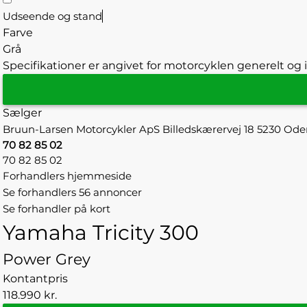
Udseende og stand
Farve
Grå
Specifikationer er angivet for motorcyklen generelt og i
Sælger
Bruun-Larsen Motorcykler ApS
Billedskærervej 18
5230 Ode
70 82 85 02
70 82 85 02
Forhandlers hjemmeside
Se forhandlers 56 annoncer
Se forhandler på kort
Yamaha Tricity 300
Power Grey
Kontantpris
118.990 kr.