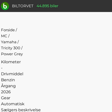
BILTORVET
44.895 biler
Forside
/
MC
/
Yamaha
/
Tricity 300
/
Power Grey
Kilometer
-
Drivmiddel
Benzin
Årgang
2026
Gear
Automatisk
Sælgers beskrivelse