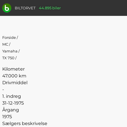
BILTORVET
44.895 biler
Forside
/
MC
/
Yamaha
/
TX 750
/
Kilometer
47.000 km
Drivmiddel
-
1. indreg
31-12-1975
Årgang
1975
Sælgers beskrivelse