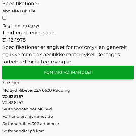
Specifikationer
Åbn alle
Luk alle
Registrering og syn
1. indregistreringsdato
31-12-1975
Specifikationer er angivet for motorcyklen generelt
og ikke for den specifikke motorcykel. Der tages
forbehold for fejl og mangler.
KONTAKT FORHANDLER
Sælger
MC Syd
Ribevej 32A
6630 Rødding
70 82 81 57
70 82 81 57
Se annoncen hos MC Syd
Forhandlers hjemmeside
Se forhandlers 306 annoncer
Se forhandler på kort