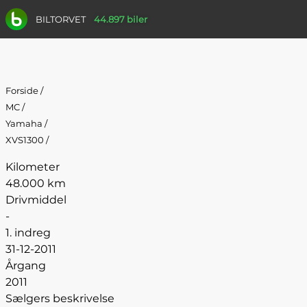
BILTORVET
44.897 biler
Forside
/
MC
/
Yamaha
/
XVS1300
/
Kilometer
48.000 km
Drivmiddel
-
1. indreg
31-12-2011
Årgang
2011
Sælgers beskrivelse