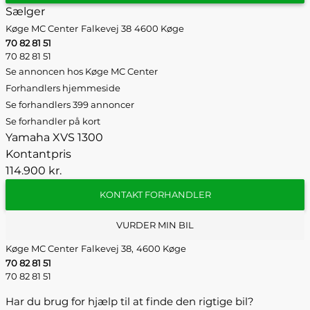
Sælger
Køge MC Center
Falkevej 38
4600 Køge
70 82 81 51
70 82 81 51
Se annoncen hos Køge MC Center
Forhandlers hjemmeside
Se forhandlers 399 annoncer
Se forhandler på kort
Yamaha XVS 1300
Kontantpris
114.900 kr.
KONTAKT FORHANDLER
VURDER MIN BIL
Køge MC Center
Falkevej 38,
4600 Køge
70 82 81 51
70 82 81 51
Har du brug for hjælp til at finde den rigtige bil?