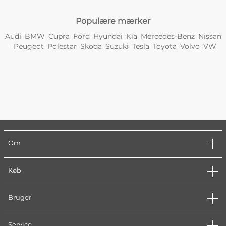
Populære mærker
Audi
BMW
Cupra
Ford
Hyundai
Kia
Mercedes-Benz
Nissan
–
–
–
–
–
–
–
Peugeot
Polestar
Skoda
Suzuki
Tesla
Toyota
Volvo
VW
–
–
–
–
–
–
–
–
Om
Køb
Bruger
Service