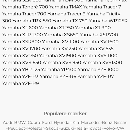
Yamaha Ténéré 700
Yamaha TMAX
Yamaha Tracer 7
Yamaha Tracer 700
Yamaha Tracer 9
Yamaha Tricity
300
Yamaha TRX 850
Yamaha TX 750
Yamaha WR125R
Yamaha XJ 600
Yamaha XJ 750
Yamaha XJ 900
Yamaha XJR 1300
Yamaha XS650
Yamaha XSR700
Yamaha XSR900
Yamaha XV 1100
Yamaha XV 1600
Yamaha XV 1700
Yamaha XV 250
Yamaha XV 535
Yamaha XV 750
Yamaha XV1900
Yamaha XVS 1100
Yamaha XVS 650
Yamaha XVS 950
Yamaha XVS1300
Yamaha YBR 125
Yamaha YP400
Yamaha YZF 1000
Yamaha YZF-R3
Yamaha YZF-R6
Yamaha YZF-R7
Yamaha YZF-R9
Populære mærker
Audi
BMW
Cupra
Ford
Hyundai
Kia
Mercedes-Benz
Nissan
–
–
–
–
–
–
–
Peugeot
Polestar
Skoda
Suzuki
Tesla
Toyota
Volvo
VW
–
–
–
–
–
–
–
–