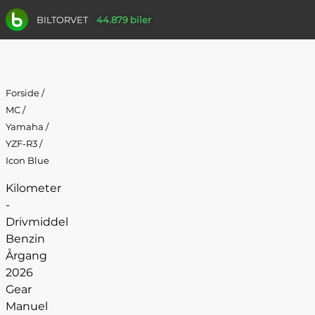
BILTORVET
44.879 biler
Forside
/
MC
/
Yamaha
/
YZF-R3
/
Icon Blue
Kilometer
-
Drivmiddel
Benzin
Årgang
2026
Gear
Manuel