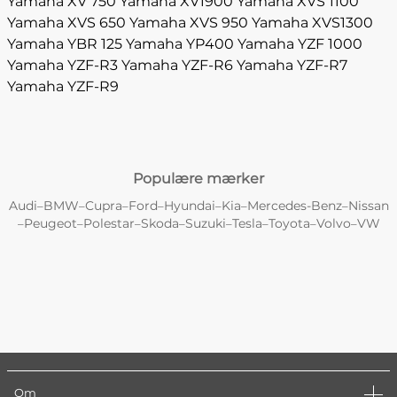
Yamaha XV 750
Yamaha XV1900
Yamaha XVS 1100
Yamaha XVS 650
Yamaha XVS 950
Yamaha XVS1300
Yamaha YBR 125
Yamaha YP400
Yamaha YZF 1000
Yamaha YZF-R3
Yamaha YZF-R6
Yamaha YZF-R7
Yamaha YZF-R9
Populære mærker
Audi
BMW
Cupra
Ford
Hyundai
Kia
Mercedes-Benz
Nissan
–
–
–
–
–
–
–
Peugeot
Polestar
Skoda
Suzuki
Tesla
Toyota
Volvo
VW
–
–
–
–
–
–
–
–
Om