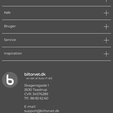
Køb
Bruger
Service
Inspiration
biltorvet.dk
en del af Auto IT A/S
Skagensgade 1
2630 Taastrup
CVR: 34576289
Tlf.: 88 82 62 60
E-mail:
support@biltorvet.dk