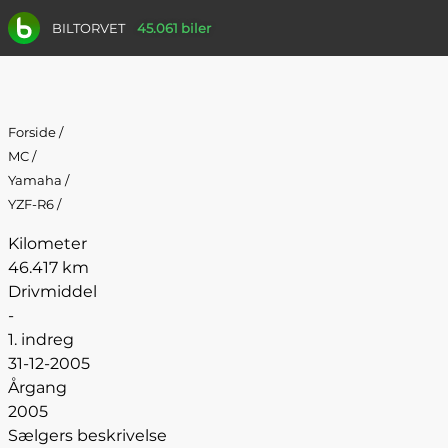
BILTORVET
45.061 biler
Forside
/
MC
/
Yamaha
/
YZF-R6
/
Kilometer
46.417 km
Drivmiddel
-
1. indreg
31-12-2005
Årgang
2005
Sælgers beskrivelse