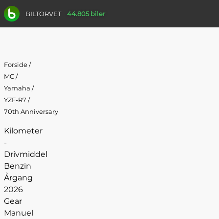
BILTORVET
44.805 biler
Forside
/
MC
/
Yamaha
/
YZF-R7
/
70th Anniversary
Kilometer
-
Drivmiddel
Benzin
Årgang
2026
Gear
Manuel