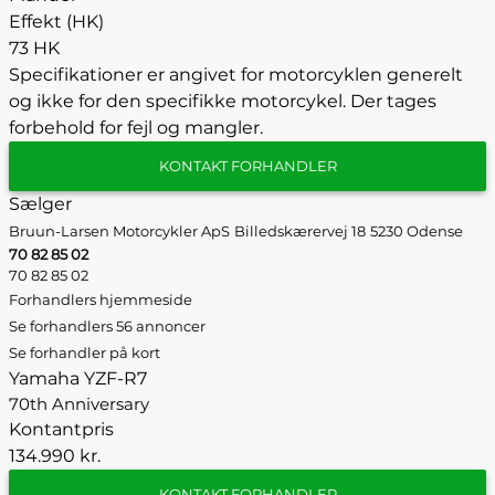
Effekt (HK)
73 HK
Specifikationer er angivet for motorcyklen generelt
og ikke for den specifikke motorcykel. Der tages
forbehold for fejl og mangler.
KONTAKT FORHANDLER
Sælger
Bruun-Larsen Motorcykler ApS
Billedskærervej 18
5230 Odense
70 82 85 02
70 82 85 02
Forhandlers hjemmeside
Se forhandlers 56 annoncer
Se forhandler på kort
Yamaha YZF-R7
70th Anniversary
Kontantpris
134.990 kr.
KONTAKT FORHANDLER